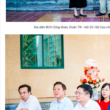
Đại diện BCH Công đoàn, Đoàn TN - Hội SV, Hội Cựu ch