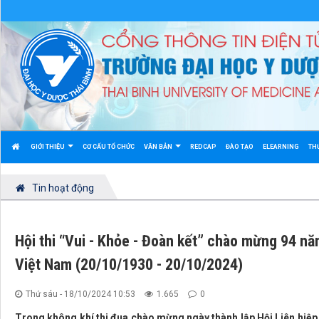
GIỚI THIỆU
CƠ CẤU TỔ CHỨC
VĂN BẢN
REDCAP
ĐÀO TẠO
ELEARNING
TH
Tin hoạt động
Hội thi “Vui - Khỏe - Đoàn kết” chào mừng 94 nă
Việt Nam (20/10/1930 - 20/10/2024)
Thứ sáu - 18/10/2024 10:53
1.665
0
Trong không khí thi đua chào mừng ngày thành lập Hội Liên hiệp