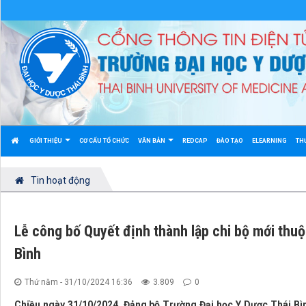
GIỚI THIỆU
CƠ CẤU TỔ CHỨC
VĂN BẢN
REDCAP
ĐÀO TẠO
ELEARNING
TH
Tin hoạt động
Lễ công bố Quyết định thành lập chi bộ mới thu
Bình
Thứ năm - 31/10/2024 16:36
3.809
0
Chiều ngày 31/10/2024, Đảng bộ Trường Đại học Y Dược Thái Bình