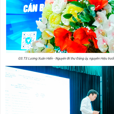
GS.TS Lương Xuân Hiến - Nguyên Bí thư Đảng ủy, nguyên Hiệu trưởng