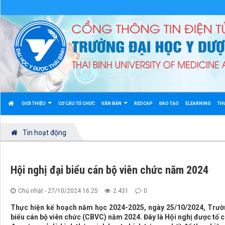
GIỚI THIỆU
CƠ CẤU TỔ CHỨC
VĂN BẢN
REDCAP
ĐÀO TẠO
ELEARNING
TH
Tin hoạt động
Hội nghị đại biểu cán bộ viên chức năm 2024
Chủ nhật - 27/10/2024 16:25
2.431
0
Thực hiện kế hoạch năm học 2024-2025, ngày 25/10/2024, Trường
biểu cán bộ viên chức (CBVC) năm 2024. Đây là Hội nghị được tổ