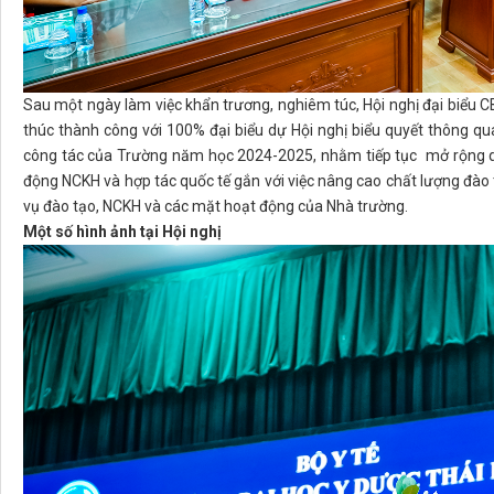
Sau một ngày làm việc khẩn trương, nghiêm túc, Hội nghị đại biểu
thúc thành công với 100% đại biểu dự Hội nghị biểu quyết thông qua
công tác của Trường năm học 2024-2025, nhằm tiếp tục mở rộng q
động NCKH và hợp tác quốc tế gắn với việc nâng cao chất lượng đào t
vụ đào tạo, NCKH và các mặt hoạt động của Nhà trường.
Một số hình ảnh tại Hội nghị