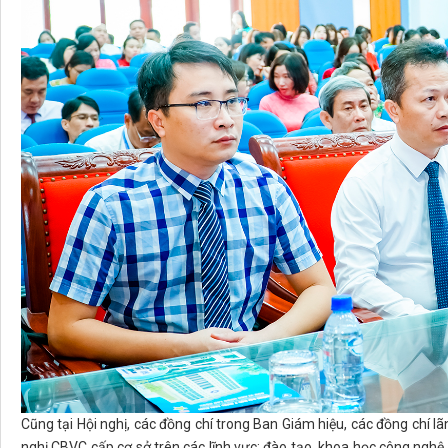
Cũng tại Hội nghị, các đồng chí trong Ban Giám hiệu, các đồng chí lã
nghị CBVC cấp cơ sở trên các lĩnh vực: đào tạo, khoa học công nghệ, 