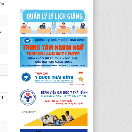
ại
T
c
TT
D