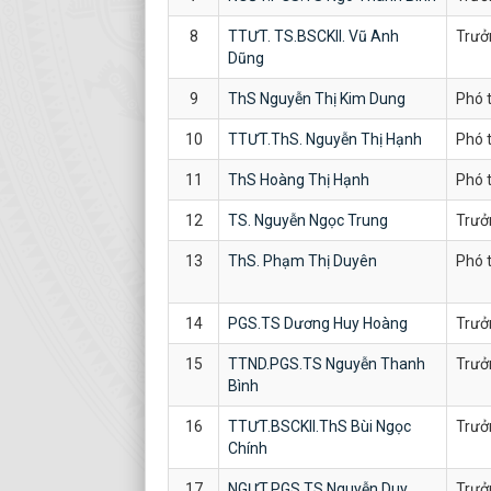
8
TTƯT. TS.BSCKII. Vũ Anh
Trưở
Dũng
9
ThS Nguyễn Thị Kim Dung
Phó 
10
TTƯT.ThS. Nguyễn Thị Hạnh
Phó 
11
ThS Hoàng Thị Hạnh
Phó 
12
TS. Nguyễn Ngọc Trung
Trưở
13
ThS. Phạm Thị Duyên
Phó 
14
PGS.TS Dương Huy Hoàng
Trưở
15
TTND.PGS.TS Nguyễn Thanh
Trưở
Bình
16
TTƯT.BSCKII.ThS Bùi Ngọc
Trưở
Chính
17
NGƯT.PGS.TS Nguyễn Duy
Trưở