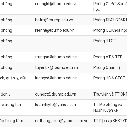
 phòng
cuongld@tbump.edu.vn
Phòng QL ĐT Sau đ
học
 phòng
hatm@tbump.edu.vn
Phòng ĐBCLGD&K
 phòng
kiennt@tbump.edu.vn
Phòng QL Khoa họ
 phòng
Phòng HTQT
 phòng
trungnn@tbump.edu.vn
Phòng VT & TTB
 phòng
tuyenbx@tbump.edu.vn
Phòng Quản trị
ch, quản lý, điều
luongvd@tbump.edu.vn
Phòng HC & CTCT
 đơn vị
dungpt@tbump.edu.vn
Thư viện và TT CN
ốc trung tâm
loannhiytb@yahoo.com
TT Mô phỏng và
Huấn luyện KN
ốc Trung tâm
nnthang_tmu@yahoo.com.vn
TT Dịch vụ KHKTY