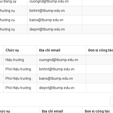
hư Đảng ủy
cuongnd@tbump.edu.vn
thường vụ
binhnt@tbump.edu.vn
thường vụ
bainx@tbump.edu.vn
thường vụ
diepnt@tbump.edu.vn
Chức vụ
Địa chỉ email
Đơn vị công tá
Hiệu trưởng
cuongnd@tbump.edu.vn
Phó Hiệu trưởng
binhnt@tbump.edu.vn
Phó Hiệu trưởng
bainx@tbump.edu.vn
Phó Hiệu trưởng
diepnt@tbump.edu.vn
hức vụ
Địa chỉ email
Đơn vị công tác