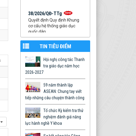
38/2026/QĐ-TTg
Quyết định Quy định Khung
cơ cấu hệ thống giáo dục
quốc dân
Thời gian đăng: 07/08/2026
lượt xem: 41 | lượt tải:41
TIN TIÊU ĐIỂM
788/QĐ-YDTB
Quyết định về việc ban hành
Hội nghị công tác Thanh
c
Quy chế tuyển sinh trình độ
tra giáo dục năm học
đại học năm 2026
Thời gian đăng: 05/05/2026
2026-2027
lượt xem: 1430 | lượt
tải:1001
59 năm thành lập
ASEAN: Chung tay viết
99/TB-YDTB
tiếp những câu chuyện thành công
Lịch tiếp công dân định kỳ
của Lãnh đạo Trường năm
Tổ chức Kỳ kiểm tra thử
2026
nghiệm đánh giá năng
Thời gian đăng: 29/01/2026
lượt xem: 1130 | lượt tải:290
lực hành nghề Y khoa
Văn kiện