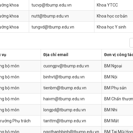
ưởng khoa
tucvp@tbump.edu.vn
Khoa YTCC
ưởng khoa
nutt@tbump.edu.vn
Khoa học cơ bản
ưởng khoa
tungvd@tbump.edu.vn
Khoa học Y sinh
 vụ
Địa chỉ email
Đơn vị công tá
ng bộ môn
cuongpv@tbump.edu.vn
BM Ngoại
ng bộ môn
binhvt@tbump.edu.vn
BM Nội
ng bộ môn
tienbm@tbump.edu.vn
BM Phụ sản
ng bộ môn
haivm@tbump.edu.vn
BM Chấn thươ
ng bộ môn
longpd@tbump.edu.vn
BM Nhi
trưởng Phụ trách
tanttm@tbump.edu.vn
BM Mắt
ng bộ môn
ngothanhbinh@tbump.edu.vn
BM Tai Mũi Họ