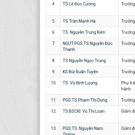
4
TS Lê Đức Cường
Trưởng
5
TS Trần Mạnh Hà
Trưởng
6
TS. Nguyễn Trung Kiên
Trưởng
7
NGƯT.PGS.TS Nguyễn Đức
Trưởng
Thanh
8
TS Nguyễn Ngọc Trung
Trưởng
9
KS Bùi Xuân Tuyên
Trưởng
10
TS. Vũ Đình Lượng
Phụ trá
hành
11
PGS.TS Phạm Thị Dung
Trưởng
12
TS.BSCKI. Vũ Thị Loan
Giám đ
13
PGS.TS. Nguyễn Nam
Giám đ
Thắng