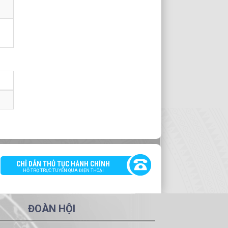
CHỈ DẪN THỦ TỤC HÀNH CHÍNH
HỖ TRỢ TRỰC TUYẾN QUA ĐIỆN THOẠI
ĐOÀN HỘI