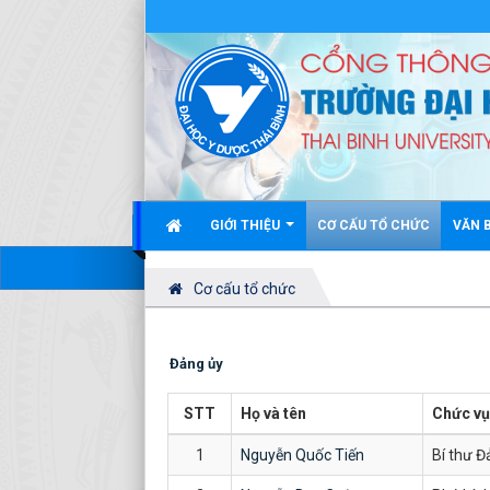
GIỚI THIỆU
CƠ CẤU TỔ CHỨC
VĂN 
Cơ cấu tổ chức
Đảng ủy
STT
Họ và tên
Chức vụ
1
Nguyễn Quốc Tiến
Bí thư Đ