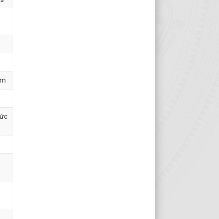
ễm
hức