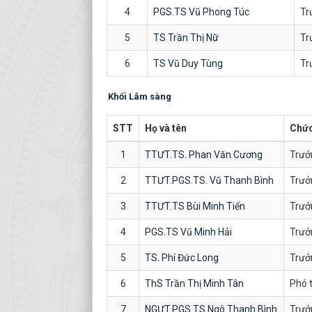
4
PGS.TS Vũ Phong Túc
Tr
5
TS Trần Thị Nữ
Tr
6
TS Vũ Duy Tùng
Tr
Khối Lâm sàng
STT
Họ và tên
Chức
1
TTƯT.TS. Phan Văn Cương
Trưở
2
TTƯT.PGS.TS. Vũ Thanh Bình
Trưở
3
TTƯT.TS Bùi Minh Tiến
Trưở
4
PGS.TS Vũ Minh Hải
Trưở
5
TS. Phí Đức Long
Trưở
6
ThS Trần Thị Minh Tân
Phó 
7
NGƯT.PGS.TS Ngô Thanh Bình
Trưở