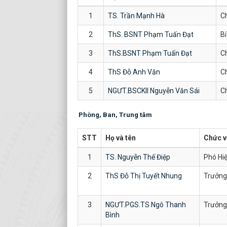
1
TS. Trần Mạnh Hà
C
2
ThS. BSNT Phạm Tuấn Đạt
Bí
3
ThS.BSNT Phạm Tuấn Đạt
Ch
4
ThS Đỗ Anh Văn
Ch
5
NGƯT.BSCKII Nguyễn Văn Sái
Ch
Phòng, Ban, Trung tâm
STT
Họ và tên
Chức v
1
TS. Nguyễn Thế Điệp
Phó Hi
2
ThS Đỗ Thị Tuyết Nhung
Trưởng
3
NGƯT.PGS.TS Ngô Thanh
Trưởng
Bình