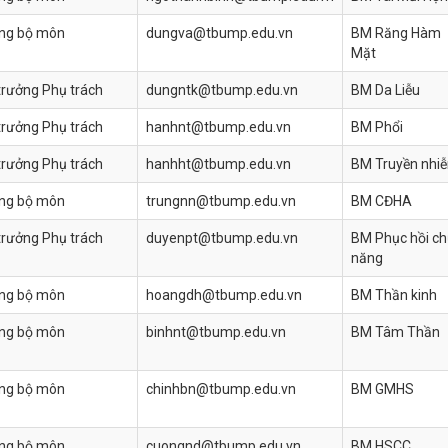
ng bộ môn
dungva@tbump.edu.vn
BM Răng Hàm
Mặt
trưởng Phụ trách
dungntk@tbump.edu.vn
BM Da Liễu
trưởng Phụ trách
hanhnt@tbump.edu.vn
BM Phổi
trưởng Phụ trách
hanhht@tbump.edu.vn
BM Truyền nhi
ng bộ môn
trungnn@tbump.edu.vn
BM CĐHA
trưởng Phụ trách
duyenpt@tbump.edu.vn
BM Phục hồi c
năng
ng bộ môn
hoangdh@tbump.edu.vn
BM Thần kinh
ng bộ môn
binhnt@tbump.edu.vn
BM Tâm Thần
ng bộ môn
chinhbn@tbump.edu.vn
BM GMHS
ng bộ môn
cuongnd@tbump.edu.vn
BM HSCC