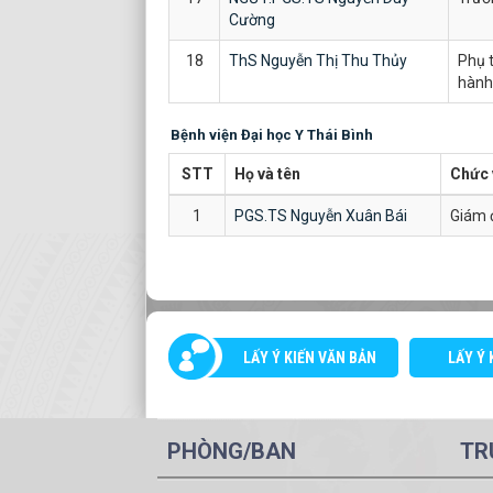
Cường
18
ThS Nguyễn Thị Thu Thủy
Phụ t
hành
Bệnh viện Đại học Y Thái Bình
STT
Họ và tên
Chức 
1
PGS.TS Nguyễn Xuân Bái
Giám 
LẤY Ý KIẾN VĂN BẢN
LẤY Ý 
PHÒNG/BAN
TR