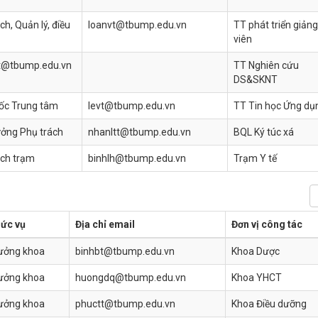
ch, Quản lý, điều
loanvt@tbump.edu.vn
TT phát triển giảng
viên
t@tbump.edu.vn
TT Nghiên cứu
DS&SKNT
ốc Trung tâm
levt@tbump.edu.vn
TT Tin học Ứng dụ
ưởng Phụ trách
nhanltt@tbump.edu.vn
BQL Ký túc xá
ách trạm
binhlh@tbump.edu.vn
Trạm Y tế
ức vụ
Địa chỉ email
Đơn vị công tác
ưởng khoa
binhbt@tbump.edu.vn
Khoa Dược
ưởng khoa
huongdq@tbump.edu.vn
Khoa YHCT
ưởng khoa
phuctt@tbump.edu.vn
Khoa Điều dưỡng