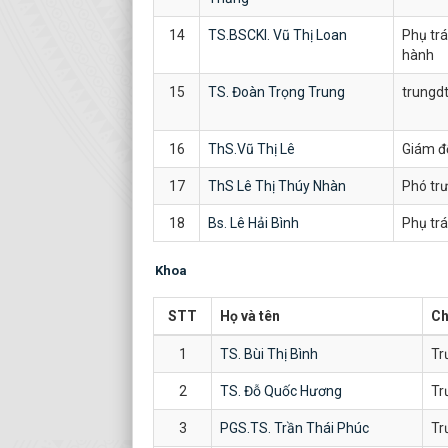
14
TS.BSCKI. Vũ Thị Loan
Phụ trá
hành
15
TS. Đoàn Trọng Trung
trungd
16
ThS.Vũ Thị Lê
Giám đ
17
ThS Lê Thị Thúy Nhàn
Phó tr
18
Bs. Lê Hải Bình
Phụ tr
Khoa
STT
Họ và tên
Ch
1
TS. Bùi Thị Bình
Tr
2
TS. Đỗ Quốc Hương
Tr
3
PGS.TS. Trần Thái Phúc
Tr