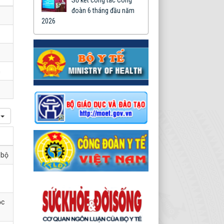
Sơ kết công tác Công
Văn kiện Đại hội đại biểu
đoàn 6 tháng đầu năm
toàn quốc lần thứ XIV
2026
Thời gian đăng: 12/03/2026
lượt xem: 1199 | lượt
tải:1238
01-CT/TW
Chỉ thị của Bộ chính trị về
h
nghiên cứu, học tập, quán
triệt, tuyên truyền và triển
khai thực hiện Nghị quyết
Đại hội đại biểu toàn quốc
lần thứ XIV của Đảng
Thời gian đăng: 12/03/2026
lượt xem: 1326 | lượt tải:230
 bộ
ọc