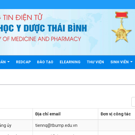
BẢN
REDCAP
ĐÀO TẠO
ELEARNING
THƯ VIỆN
SINH VIÊN
Địa chỉ email
Đơn vị công tác
ảng ủy
tiennq@tbump.edu.vn