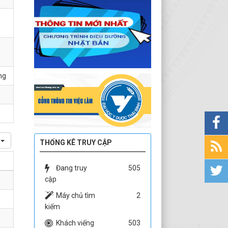
ng
THỐNG KÊ TRUY CẬP
Đang truy
505
cập
Máy chủ tìm
2
kiếm
Khách viếng
503