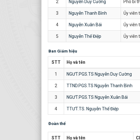
2
Nguyễn Duy Cường
Phó bí t
3
Nguyễn Thanh Bình
Ủy viên 
4
Nguyễn Xuân Bái
Ủy viên 
5
Nguyễn Thế Điệp
Ủy viên 
Ban Giám hiệu
STT
Họ và tên
1
NGƯT.PGS.TS Nguyễn Duy Cường
2
TTND.PGS.TS Nguyễn Thanh Bình
3
NGƯT.PGS.TS Nguyễn Xuân Bái
4
TTƯT.TS. Nguyễn Thế Điệp
Đoàn thể
STT
Họ và tên
C