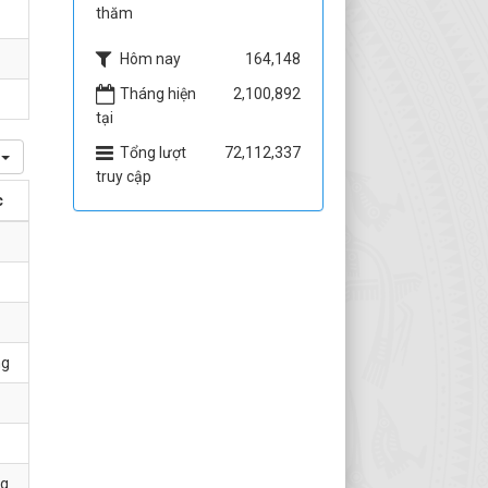
thăm
Hôm nay
164,148
Tháng hiện
2,100,892
tại
Tổng lượt
72,112,337
truy cập
c
ng
ng