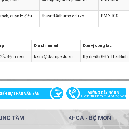
rách, quản lý, điều
thuyntt@tbump.edu.vn
BM YHGĐ
vụ
Địa chỉ email
Đơn vị công tác
đốc Bệnh viên
bainx@tbump.edu.vn
Bệnh viện ĐH Y Thái Bình
ĐƯỜNG DÂY NÓNG
KIẾN DỰ THẢO VĂN BẢN
PHÒNG/TRUNG TÂM/KHOA/BỘ MÔN
UNG TÂM
KHOA - BỘ MÔN