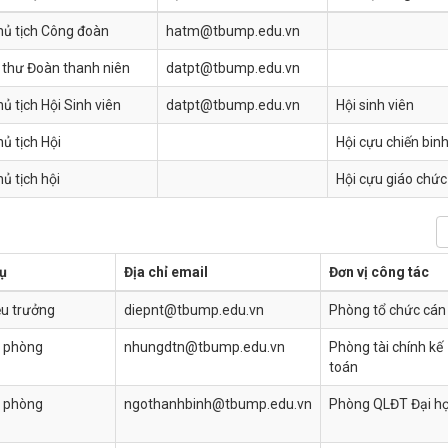
hủ tịch Công đoàn
hatm@tbump.edu.vn
 thư Đoàn thanh niên
datpt@tbump.edu.vn
ủ tịch Hội Sinh viên
datpt@tbump.edu.vn
Hội sinh viên
ủ tịch Hội
Hội cựu chiến bin
ủ tịch hội
Hội cựu giáo chức
ụ
Địa chỉ email
Đơn vị công tác
ệu trưởng
diepnt@tbump.edu.vn
Phòng tổ chức cán
 phòng
nhungdtn@tbump.edu.vn
Phòng tài chính kế
toán
 phòng
ngothanhbinh@tbump.edu.vn
Phòng QLĐT Đại h