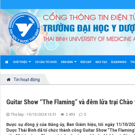
GIỚI THIỆU
CƠ CẤU TỔ CHỨC
VĂN BẢN
REDCAP
ĐÀO TẠO
ELEARNING
TH
Tin hoạt động
Guitar Show “The Flaming” và đêm lửa trại Chào 
Thứ bảy - 19/10/2024 16:51
2.493
0
Được sự đồng ý của Đảng ủy, Ban Giám hiệu, tối ngày 11/10/202
Dược Thái Bình đã tổ chức thành công Guitar Show “The Flaming” 