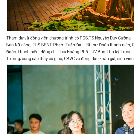
Tham dự và động viên chương trình có PGS.TS Nguyễn Duy Cường - 
Ban Nữ công; ThS.BSNT Phạm Tuấn Đạt - Bí thư Đoàn thanh niên, Chủ
Đoàn Thanh niên; đồng chí Thái Hoàng Phố - UV Ban Thư ký Trung ươ
Trường; cùng các thầy cô giáo, CBVC và đông đảo khán giả, sinh viên