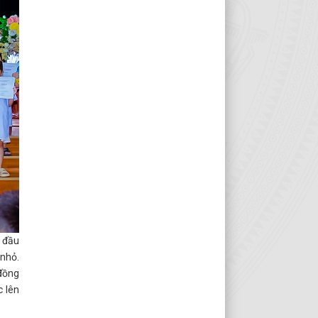
n đầu
 nhỏ.
đồng
c lên