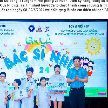
an Nữ công, Trung tâm Mô phỏng và Huấn luyện kỹ năng, cùng sự 
 CLB Những Trái tim nhiệt huyết đã tổ chức thành công chương trình
iễn ra từ ngày 08-09/6/2024 với đối tượng là các em thiếu nhi con 