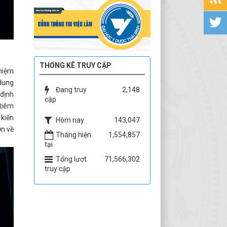
THỐNG KÊ TRUY CẬP
ghiệm
 dung
Đang truy
2,148
 định
cập
 tiêm
 kiến
Hôm nay
143,047
ơn về
Tháng hiện
1,554,857
tại
Tổng lượt
71,566,302
truy cập