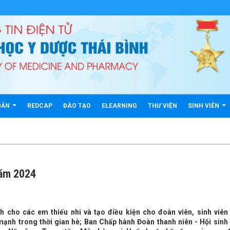
BẢN
REDCAP
ĐÀO TẠO
ELEARNING
THƯ VIỆN
SINH VIÊN
năm 2024
 cho các em thiếu nhi và tạo điều kiện cho đoàn viên, sinh viên
mạnh trong thời gian hè; Ban Chấp hành Đoàn thanh niên - Hội sinh 