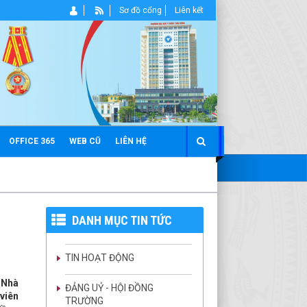
Sơ đồ cổng
Liên kết
OFFICE 365
WEB CŨ
LIÊN HỆ
DANH MỤC TIN TỨC
TIN HOẠT ĐỘNG
 Nhà
ĐẢNG UỶ - HỘI ĐỒNG
viên
TRƯỜNG