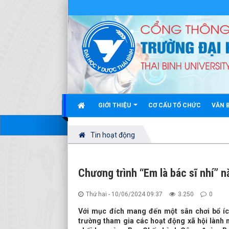
GIỚI THIỆU
CƠ CẤU TỔ CHỨC
VĂN 
Tin hoạt động
Chương trình “Em là bác sĩ nhí” 
Thứ hai - 10/06/2024 09:37
3.250
0
Với mục đích mang đến một sân chơi bổ ích
trường tham gia các hoạt động xã hội lành 