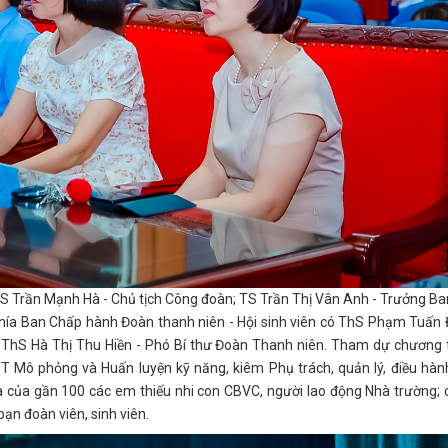
 Trần Mạnh Hà - Chủ tịch Công đoàn; TS Trần Thị Vân Anh - Trưởng B
phía Ban Chấp hành Đoàn thanh niên - Hội sinh viên có ThS Phạm Tuấn 
n; ThS Hà Thị Thu Hiền - Phó Bí thư Đoàn Thanh niên. Tham dự chương 
T Mô phỏng và Huấn luyện kỹ năng, kiêm Phụ trách, quản lý, điều hà
gia của gần 100 các em thiếu nhi con CBVC, người lao động Nhà trường;
bạn đoàn viên, sinh viên.