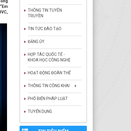
đồng
 “Em
THÔNG TIN TUYÊN
CBVC,
TRUYỀN
TIN TỨC ĐÀO TẠO
ĐẢNG ỦY
HỢP TÁC QUỐC TẾ -
KHOA HỌC CÔNG NGHỆ
HOẠT ĐỘNG ĐOÀN THỂ
THÔNG TIN CÔNG KHAI
PHỔ BIẾN PHÁP LUẬT
TUYỂN DỤNG