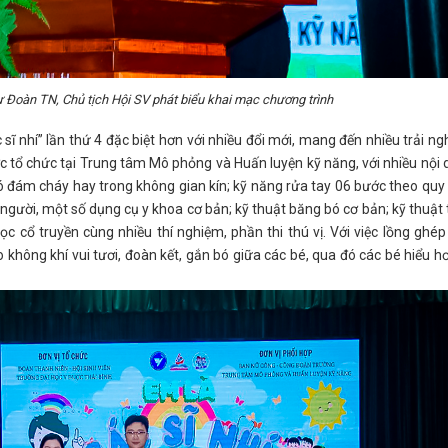
 Đoàn TN, Chủ tịch Hội SV phát biểu khai mạc chương trình
 sĩ nhí” lần thứ 4 đặc biệt hơn với nhiều đổi mới, mang đến nhiều trải n
 tổ chức tại Trung tâm Mô phỏng và Huấn luyện kỹ năng, với nhiều nội
có đám cháy hay trong không gian kín; kỹ năng rửa tay 06 bước theo quy
 người, một số dụng cụ y khoa cơ bản; kỹ thuật băng bó cơ bản; kỹ thuật
c cổ truyền cùng nhiều thí nghiệm, phần thi thú vị. Với việc lồng ghép
 không khí vui tươi, đoàn kết, gắn bó giữa các bé, qua đó các bé hiểu h