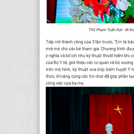
ThS Phạm Tuấn Đạt - Bí thư
Tiếp nối thành công của 3 lần trước, “Em là bác
mới mẻ cho các bé tham gia. Chương trình được
ý nghĩa và bổ ích như kỹ thuật thoát hiểm khi 
của Bộ Y tế, giới thiệu các cơ quan và bộ xương
trên mô hình, kỹ thuật xoa bóp bấm huyệt Y họ
thức, kĩ năng cùng các trò chơi đã góp phần tạo
công việc của ba mẹ.