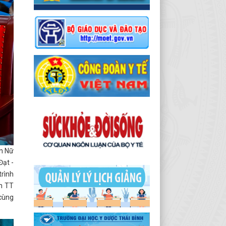
an Nữ
Đạt -
trình
nh TT
 cùng