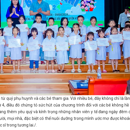
 từ quý phụ huynh và các bé tham gia. Với nhiều bé, đây không chỉ là lầ
ứ 4, điều đó chứng tỏ sức hút của chương trình đối với các bé không hề
àng thêm yêu quý và kính trọng những nhân viên y tế đang ngày đêm 
ười, mọi nhà, đặc biệt có thể nuôi dưỡng trong mình ước mơ được khoá
sĩ trong tương lai./.