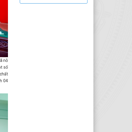
đã nỗ
t số
 chất
nh 04