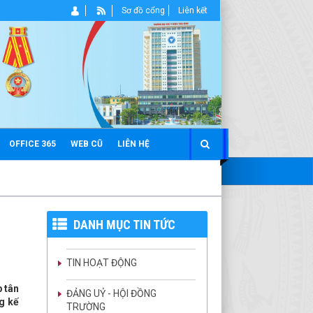
Sơ đồ cổng
Liên kết
OFFICE 365
WEB CŨ
LIÊN HỆ
DANH MỤC TIN TỨC
TIN HOẠT ĐỘNG
 tân
ĐẢNG UỶ - HỘI ĐỒNG
g kế
TRƯỜNG