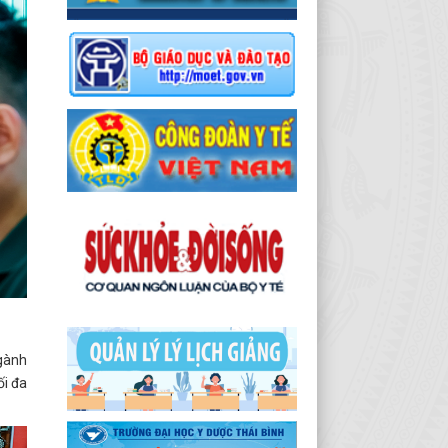
ngành
ối đa