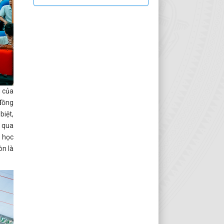
g của
 đồng
biệt,
g qua
g học
òn là