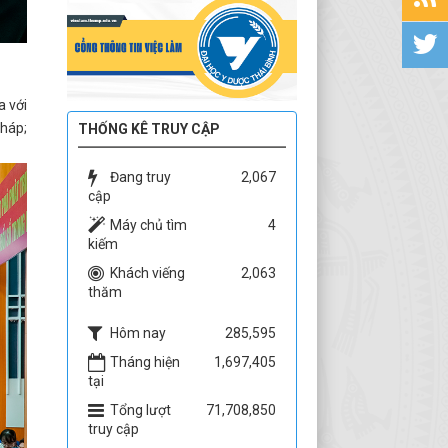
a với
pháp;
THỐNG KÊ TRUY CẬP
Đang truy
2,067
cập
Máy chủ tìm
4
kiếm
Khách viếng
2,063
thăm
Hôm nay
285,595
Tháng hiện
1,697,405
tại
Tổng lượt
71,708,850
truy cập