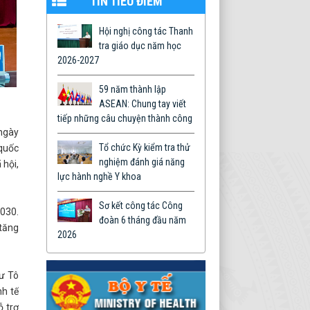
TIN TIÊU ĐIỂM
Hội nghị công tác Thanh
tra giáo dục năm học
2026-2027
59 năm thành lập
ASEAN: Chung tay viết
tiếp những câu chuyện thành công
ngày
Tổ chức Kỳ kiểm tra thử
 quốc
nghiệm đánh giá năng
 hội,
lực hành nghề Y khoa
Sơ kết công tác Công
2030.
đoàn 6 tháng đầu năm
 tăng
2026
hư Tô
nh tế
ỗ trợ