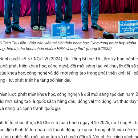
rần Thị Hiền - Báo cáo viên tại Hội thảo khoa học “Ứng dụng phức hợp Alpha
rong điều trị cho bệnh nhân nhiễm HPV và ung thư” (tháng 8/2025)
ư Nghị quyết số 57-NQ/TW (2024): Do Tổng Bí thư Tô Lâm ký ban hành 
 phá phát triển khoa học, công nghệ, đổi mới sáng tạo và chuyển đổi số
ủa khoa học, công nghệ và đổi mới sáng tạo trong phát triển kinh tế - xã
 - tư, phát triển hạ tầng số hiện đại.
iến lược phát triển khoa học, công nghệ và đổi mới sáng tạo đến năm 
ổi mới sáng tạo là quốc sách hàng đầu, đóng vai trò động lực thúc đẩy
và năng lực cạnh tranh quốc gia.
inh tế tư nhân được Bộ Chính trị ban hành ngày 4/5/2025, do Tổng Bí t
ác định Kinh tế tư nhân trở thành động lực quan trọng nhất của nền ki
c công nghệ, đổi mới sáng tạo và chuyển đổi số. Với nhiều chính sách h