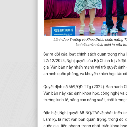
Lãnh đạo Trường và Khoa Dược chúc mừng TS T
lactalbumin-oleic acid từ sữa t
Sự ra đời của loạt chính sách quan trọng nh
22/12/2024, Nghị quyết của Bộ Chính trị về đột
gia. Văn bản này nhấn mạnh vai trò quyết định c
an ninh quốc phòng, và khuyến khích hợp tác công
Quyết định số 569/QĐ-TTg (2022): Ban hành Ch
Văn bản này xác định khoa học, công nghệ và đ
trưởng kinh tế, nâng cao năng suất, chất lượng 
Đặc biệt, Nghị quyết 68-NQ/TW về phát triển k
Lâm ký, là một văn bản quan trọng, trong đó x
quốc gia, tiên phong trong phát triển khoa họ