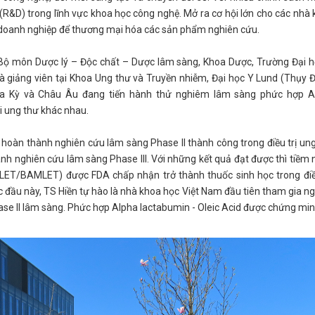
R&D) trong lĩnh vực khoa học công nghệ. Mở ra cơ hội lớn cho các nhà
i doanh nghiệp để thương mại hóa các sản phẩm nghiên cứu.
ại Bộ môn Dược lý – Độc chất – Dược lâm sàng, Khoa Dược, Trường Đại 
và giảng viên tại Khoa Ung thư và Truyền nhiễm, Đại học Y Lund (Thụy Đ
Hoa Kỳ và Châu Âu đang tiến hành thử nghiêm lâm sàng phức hợp A
ại ung thư khác nhau.
hoàn thành nghiên cứu lâm sàng Phase II thành công trong điều trị un
nh nghiên cứu lâm sàng Phase III. Với những kết quả đạt được thì tiềm
LET/BAMLET) được FDA chấp nhận trở thành thuốc sinh học trong điều
c đầu này, TS Hiền tự hào là nhà khoa học Việt Nam đầu tiên tham gia n
hase II lâm sàng. Phức hợp Alpha lactabumin - Oleic Acid được chứng mi