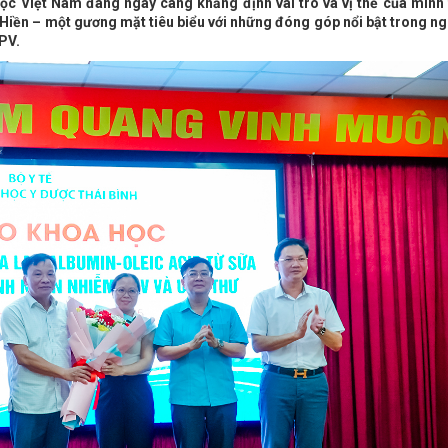
c Việt Nam đang ngày càng khẳng định vai trò và vị thế của mình 
 Hiền – một gương mặt tiêu biểu với những đóng góp nổi bật trong n
HPV.