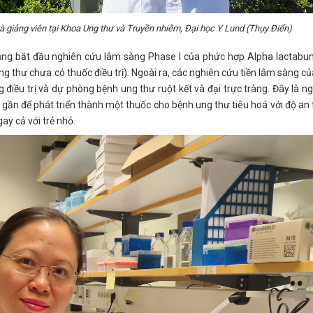
và giảng viên tại Khoa Ung thư và Truyền nhiễm, Đại học Y Lund (Thụy Điển)
ng bắt đầu nghiên cứu lâm sàng Phase I của phức hợp Alpha lactabum
ung thư chưa có thuốc điều trị). Ngoài ra, các nghiên cứu tiền lâm sàng c
điều trị và dự phòng bệnh ung thư ruột kết và đại trực tràng. Đây là n
 gần để phát triển thành một thuốc cho bệnh ung thư tiêu hoá với độ an
ay cả với trẻ nhỏ.