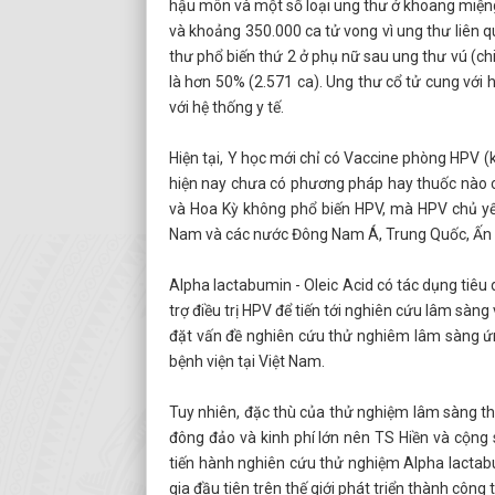
hậu môn và một số loại ung thư ở khoang miệng
và khoảng 350.000 ca tử vong vì ung thư liên q
thư phổ biến thứ 2 ở phụ nữ sau ung thư vú (c
là hơn 50% (2.571 ca). Ung thư cổ tử cung với
với hệ thống y tế.
Hiện tại, Y học mới chỉ có Vaccine phòng HPV 
hiện nay chưa có phương pháp hay thuốc nào có
và Hoa Kỳ không phổ biến HPV, mà HPV chủ yế
Nam và các nước Đông Nam Á, Trung Quốc, Ấn 
Alpha lactabumin - Oleic Acid có tác dụng tiêu
trợ điều trị HPV để tiến tới nghiên cứu lâm sàn
đặt vấn đề nghiên cứu thử nghiêm lâm sàng ứ
bệnh viện tại Việt Nam.
Tuy nhiên, đặc thù của thử nghiệm lâm sàng th
đông đảo và kinh phí lớn nên TS Hiền và cộng 
tiến hành nghiên cứu thử nghiệm Alpha lactab
gia đầu tiên trên thế giới phát triển thành công 