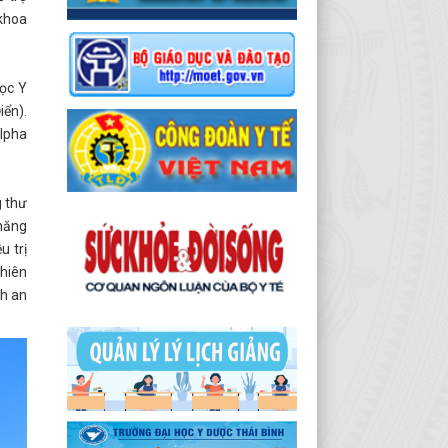
 khoa
học Y
iển).
lpha
g thư
 năng
 trị
ghiên
nh an