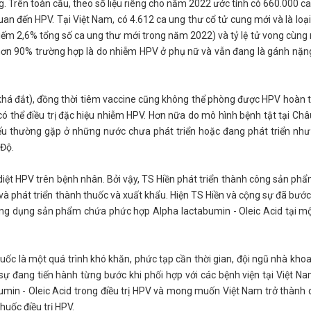
. Trên toàn cầu, theo số liệu riêng cho năm 2022 ước tính có 660.000 c
uan đến HPV. Tại Việt Nam, có 4.612 ca ung thư cổ tử cung mới và là loạ
hiếm 2,6% tổng số ca ung thư mới trong năm 2022) và tỷ lệ tử vong cùn
 hơn 90% trường hợp là do nhiễm HPV ở phụ nữ và vẫn đang là gánh nặn
(khá đắt), đồng thời tiêm vaccine cũng không thể phòng được HPV hoàn 
 thể điều trị đặc hiệu nhiễm HPV. Hơn nữa do mô hình bệnh tật tại Ch
u thường gặp ở những nước chưa phát triển hoặc đang phát triển như 
Độ.
 diệt HPV trên bệnh nhân. Bởi vậy, TS Hiền phát triển thành công sản ph
g và phát triển thành thuốc và xuất khẩu. Hiện TS Hiền và cộng sự đã bướ
ng dụng sản phẩm chứa phức hợp Alpha lactabumin - Oleic Acid tại mộ
uốc là một quá trình khó khăn, phức tạp cần thời gian, đội ngũ nhà kho
sự đang tiến hành từng bước khi phối hợp với các bệnh viện tại Việt N
umin - Oleic Acid trong điều trị HPV và mong muốn Việt Nam trở thành
thuốc điều trị HPV.