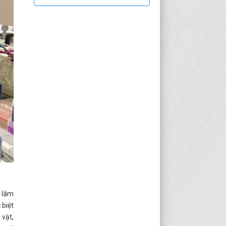
n lâm
 biệt
 vật,