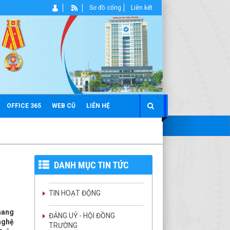
Sơ đồ cổng
Liên kết
OFFICE 365
WEB CŨ
LIÊN HỆ
DANH MỤC TIN TỨC
TIN HOẠT ĐỘNG
mang
ĐẢNG UỶ - HỘI ĐỒNG
nghệ
TRƯỜNG