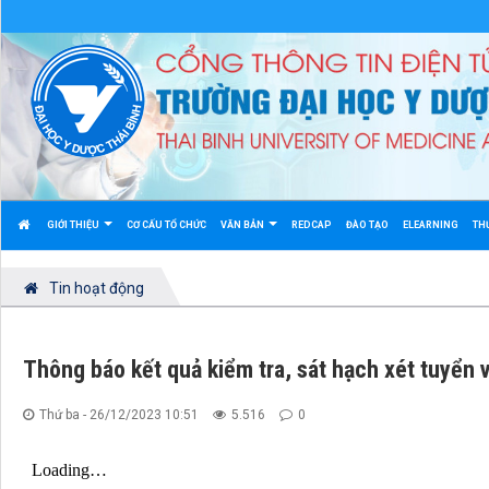
GIỚI THIỆU
CƠ CẤU TỔ CHỨC
VĂN BẢN
REDCAP
ĐÀO TẠO
ELEARNING
TH
Tin hoạt động
Thông báo kết quả kiểm tra, sát hạch xét tuyển
Thứ ba - 26/12/2023 10:51
5.516
0