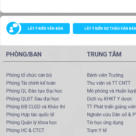
LẤY Ý KIẾN VĂN BẢN
LẤY Ý KIẾN DỰ THẢO VĂN BẢ
PHÒNG/BAN
TRUNG TÂM
Phòng tổ chức cán bộ
Bệnh viên Trường
Phòng Tài chính kế toán
Thư viện và TT CNTT
Phòng QL Đào tạo Đại học
Mô phỏng và Huấn luy
Phòng QLĐT Sau đại học
Dịch vụ KHKT Y dược
Phòng ĐB CLGD và Khảo thí
TT Phát triển giảng viê
Phòng Hợp tác quốc tế
Nghiên cứu Dân số & 
Phòng Quản lý khoa học
Tin học ứng dụng
Phòng HC & CTCT
Trạm Y tế