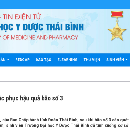
BẢN
REDCAP
ĐÀO TẠO
ELEARNING
THƯ VIỆN
SINH VIÊN
ắc phục hậu quả bão số 3
 của Ban Chấp hành tỉnh Đoàn Thái Bình, sau khi bão số 3 càn quét 
iên, sinh viên Trường Đại học Y Dược Thái Bình đã tình xuống cơ sở