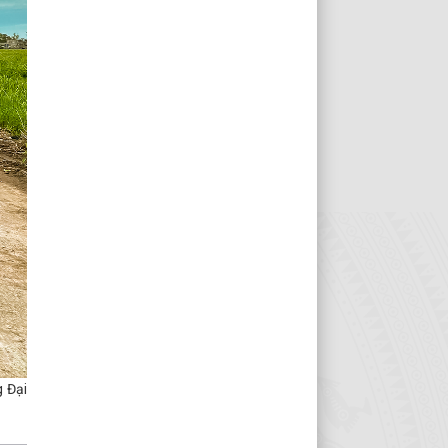
g Đại