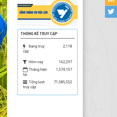
THỐNG KÊ TRUY CẬP
Đang truy
2,118
cập
Hôm nay
162,297
Tháng hiện
1,574,107
tại
Tổng lượt
71,585,552
truy cập