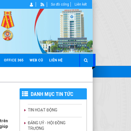
Sơ đồ cổng
Liên kết
OFFICE 365
WEB CŨ
LIÊN HỆ
DANH MỤC TIN TỨC
TIN HOẠT ĐỘNG
trên
ĐẢNG UỶ - HỘI ĐỒNG
 giúp
TRƯỜNG