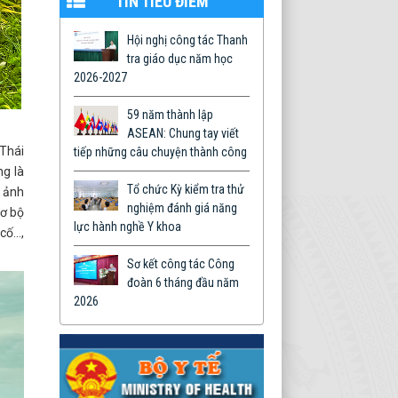
TIN TIÊU ĐIỂM
Hội nghị công tác Thanh
tra giáo dục năm học
2026-2027
59 năm thành lập
ASEAN: Chung tay viết
 Thái
tiếp những câu chuyện thành công
ng là
Tổ chức Kỳ kiểm tra thử
ị ảnh
nghiệm đánh giá năng
sơ bộ
lực hành nghề Y khoa
 cố…,
Sơ kết công tác Công
đoàn 6 tháng đầu năm
2026