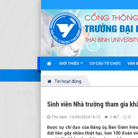
GIỚI THIỆU
CƠ CẤU TỔ CHỨC
VĂN 
Tin hoạt động
Sinh viên Nhà trường tham gia kh
Thứ năm - 12/09/2024 16:12
2.467
0
Được sự chỉ đạo của Đảng ủy, Ban Giám hiệu,
đất liền gây nhiều thiệt hại, hơn 100 đoàn v