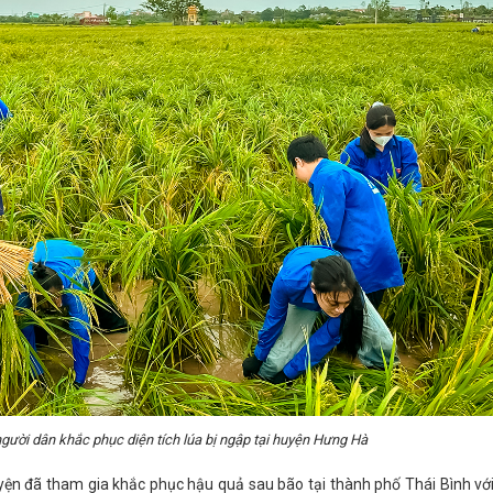
người dân khắc phục diện tích lúa bị ngập tại huyện Hưng Hà
yện đã tham gia khắc phục hậu quả sau bão tại thành phố Thái Bình vớ