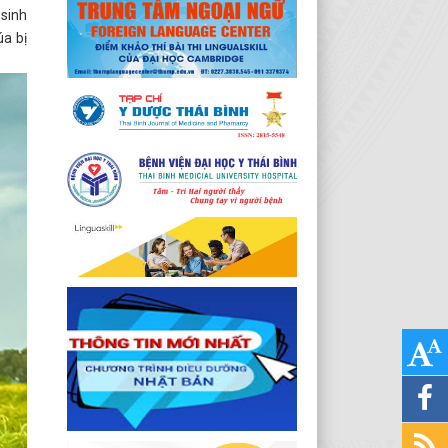
 sinh
úa bị