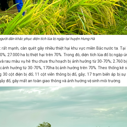
người dân khắc phục diện tích lúa bị ngập tại huyện Hưng Hà
 rất mạnh, càn quét gây nhiều thiệt hại khu vực miền Bắc nước ta. Tại
0%; 27.000 ha bị thiệt hại trên 70%. Trong đó, diện tích lúa đổ bị ngập ú
và rau màu vụ hè thu chưa thu hoạch bị ảnh hưởng từ 30-70%; 2.760 b
 bị ảnh hưởng từ 30-70%, 170ha bị ảnh hưởng trên 70%. Theo thống kê 
 30 cột điện bị đổ; 11 cột viễn thông bị đổ, gẫy; 17 trạm biến áp bị sự
gẫy đổ, gây mất an toàn giao thông và ảnh hưởng vệ sinh môi trường.