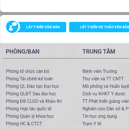
LẤY Ý KIẾN VĂN BẢN
LẤY Ý KIẾN DỰ THẢO VĂN BẢ
PHÒNG/BAN
TRUNG TÂM
Phòng tổ chức cán bộ
Bệnh viên Trường
Phòng Tài chính kế toán
Thư viện và TT CNTT
Phòng QL Đào tạo Đại học
Mô phỏng và Huấn luy
Phòng QLĐT Sau đại học
Dịch vụ KHKT Y dược
Phòng ĐB CLGD và Khảo thí
TT Phát triển giảng viê
Phòng Hợp tác quốc tế
Nghiên cứu Dân số & 
Phòng Quản lý khoa học
Tin học ứng dụng
Phòng HC & CTCT
Trạm Y tế