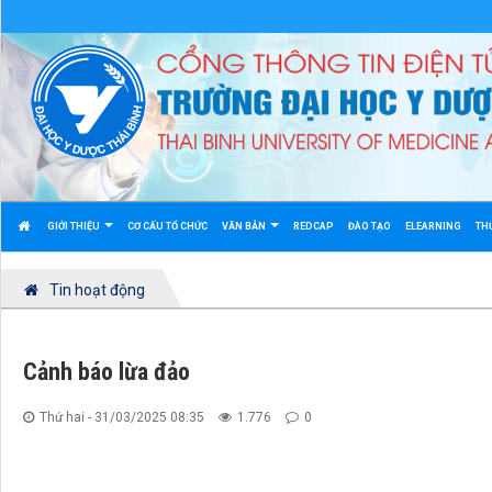
GIỚI THIỆU
CƠ CẤU TỔ CHỨC
VĂN BẢN
REDCAP
ĐÀO TẠO
ELEARNING
TH
Tin hoạt động
Cảnh báo lừa đảo
Thứ hai - 31/03/2025 08:35
1.776
0