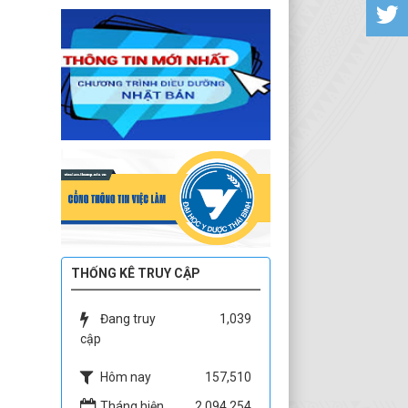
THỐNG KÊ TRUY CẬP
Đang truy
1,039
cập
Hôm nay
157,510
Tháng hiện
2,094,254