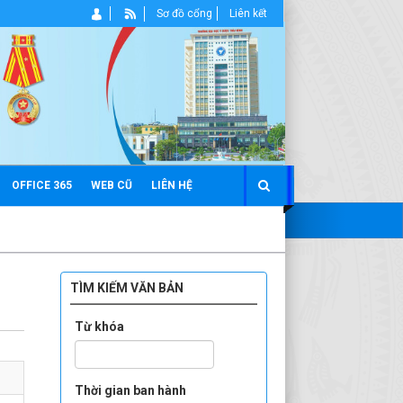
Sơ đồ cổng
Liên kết
OFFICE 365
WEB CŨ
LIÊN HỆ
TÌM KIẾM VĂN BẢN
Từ khóa
Thời gian ban hành