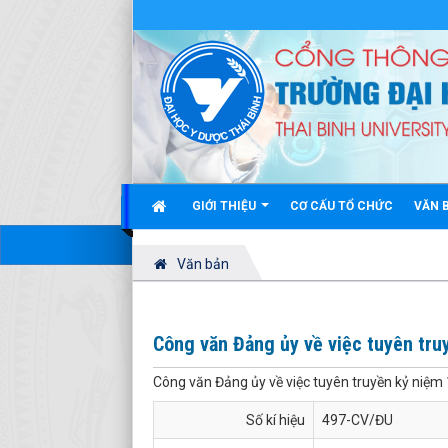
GIỚI THIỆU
CƠ CẤU TỔ CHỨC
VĂN 
Văn bản
Công văn Đảng ủy về việc tuyên tru
Công văn Đảng ủy về việc tuyên truyền kỷ niệm
Số kí hiệu
497-CV/ĐU