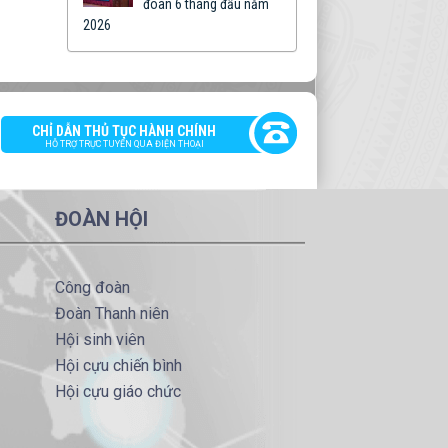
đoàn 6 tháng đầu năm
2026
CHỈ DẪN THỦ TỤC HÀNH CHÍNH
HỖ TRỢ TRỰC TUYẾN QUA ĐIỆN THOẠI
ĐOÀN HỘI
Công đoàn
Đoàn Thanh niên
Hội sinh viên
Hội cựu chiến bình
Hội cựu giáo chức