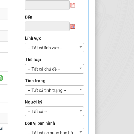
Đến
Lĩnh vực
-- Tất cả lĩnh vực --
Thể loại
-- Tất cả chủ đề --
Tình trạng
-- Tất cả tình trạng --
Người ký
-- Tất cả --
Đơn vị ban hành
ại
-- Tất cả cơ quan ban hành --