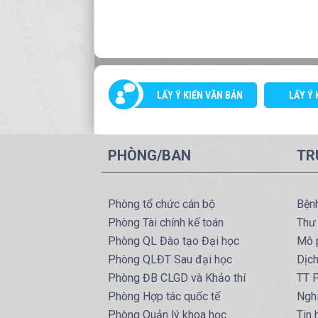
LẤY Ý KIẾN VĂN BẢN
LẤY Ý 
PHÒNG/BAN
TR
Phòng tổ chức cán bộ
Bện
Phòng Tài chính kế toán
Thư
Phòng QL Đào tạo Đại học
Mô 
Phòng QLĐT Sau đại học
Dịc
Phòng ĐB CLGD và Khảo thí
TT P
Phòng Hợp tác quốc tế
Ngh
Phòng Quản lý khoa học
Tin