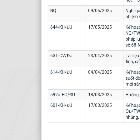
học Y 
NQ
09/06/2025
Nghị qu
nhiệm 
644-KH/ĐU
17/05/2025
Kế hoạc
NQ/TW, 
pháp lu
số 68-N
631-CV/ĐU
23/04/2025
Tài liệ
tỉnh, c
614-KH/ĐU
04/04/2025
Kế hoạc
suốt đờ
mới sán
592a-HD/ĐU
18/03/2025
Hướng d
601-KH/ĐU
17/03/2025
Kế hoạc
QĐ/TW,
nhũng, 