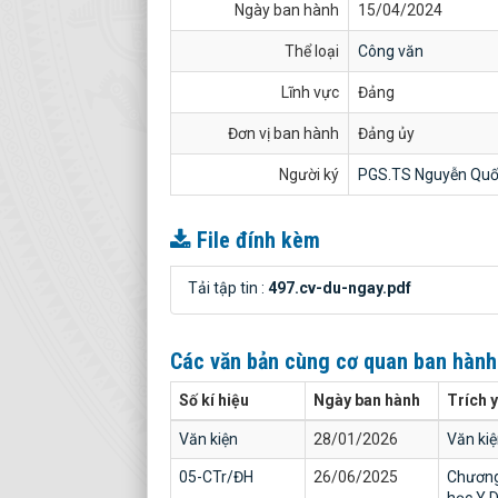
Ngày ban hành
15/04/2024
Thể loại
Công văn
Lĩnh vực
Đảng
Đơn vị ban hành
Đảng ủy
Người ký
PGS.TS Nguyễn Quố
File đính kèm
Tải tập tin :
497.cv-du-ngay.pdf
Các văn bản cùng cơ quan ban hàn
Số kí hiệu
Ngày ban hành
Trích 
Văn kiện
28/01/2026
Văn kiệ
05-CTr/ĐH
26/06/2025
Chương 