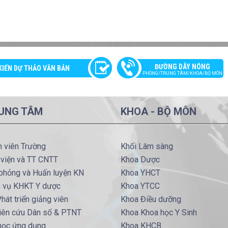
ĐƯỜNG DÂY NÓNG
KIẾN DỰ THẢO VĂN BẢN
PHÒNG/TRUNG TÂM/KHOA/BỘ MÔN
UNG TÂM
KHOA - BỘ MÔN
h viên Trường
Khối Lâm sàng
 viện và TT CNTT
Khoa Dược
phỏng và Huấn luyện KN
Khoa YHCT
h vụ KHKT Y dược
Khoa YTCC
hát triển giảng viên
Khoa Điều dưỡng
iên cứu Dân số & PTNT
Khoa Khoa học Y Sinh
 học ứng dụng
Khoa KHCB