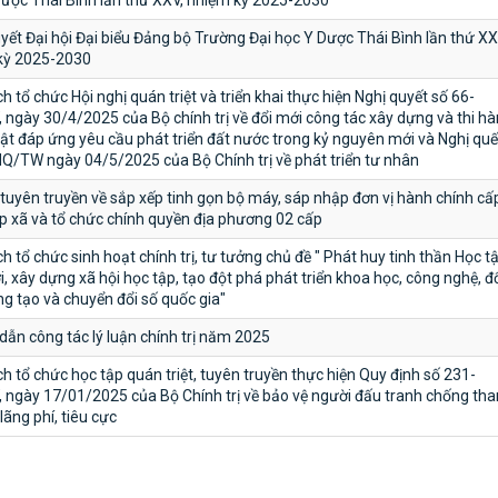
Dược Thái Bình lần thứ XXV, nhiệm kỳ 2025-2030
yết Đại hội Đại biểu Đảng bộ Trường Đại học Y Dược Thái Bình lần thứ XX
kỳ 2025-2030
h tổ chức Hội nghị quán triệt và triển khai thực hiện Nghị quyết số 66-
ngày 30/4/2025 của Bộ chính trị về đổi mới công tác xây dựng và thi h
ật đáp ứng yêu cầu phát triển đất nước trong kỷ nguyên mới và Nghị quế
Q/TW ngày 04/5/2025 của Bộ Chính trị về phát triển tư nhân
u tuyên truyền về sắp xếp tinh gọn bộ máy, sáp nhập đơn vị hành chính cấ
ấp xã và tổ chức chính quyền địa phương 02 cấp
h tổ chức sinh hoạt chính trị, tư tưởng chủ đề " Phát huy tinh thần Học t
i, xây dựng xã hội học tập, tạo đột phá phát triển khoa học, công nghệ, đ
g tạo và chuyển đổi số quốc gia"
ẫn công tác lý luận chính trị năm 2025
h tổ chức học tập quán triệt, tuyên truyền thực hiện Quy định số 231-
 ngày 17/01/2025 của Bộ Chính trị về bảo vệ người đấu tranh chống th
lãng phí, tiêu cực