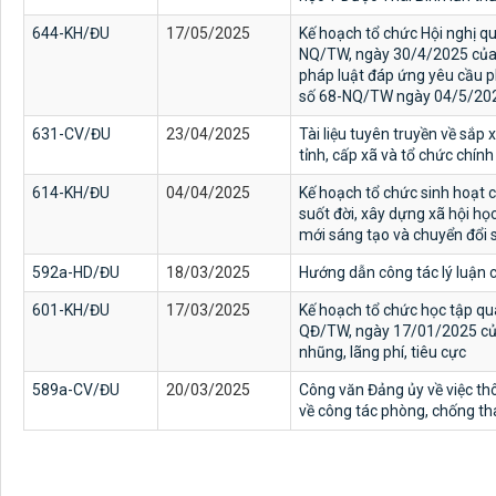
644-KH/ĐU
17/05/2025
Kế hoạch tổ chức Hội nghị quá
NQ/TW, ngày 30/4/2025 của B
pháp luật đáp ứng yêu cầu p
số 68-NQ/TW ngày 04/5/2025 
631-CV/ĐU
23/04/2025
Tài liệu tuyên truyền về sắp
tỉnh, cấp xã và tổ chức chín
614-KH/ĐU
04/04/2025
Kế hoạch tổ chức sinh hoạt ch
suốt đời, xây dựng xã hội học
mới sáng tạo và chuyển đổi 
592a-HD/ĐU
18/03/2025
Hướng dẫn công tác lý luận 
601-KH/ĐU
17/03/2025
Kế hoạch tổ chức học tập quá
QĐ/TW, ngày 17/01/2025 của
nhũng, lãng phí, tiêu cực
589a-CV/ĐU
20/03/2025
Công văn Đảng ủy về việc thôn
về công tác phòng, chống th