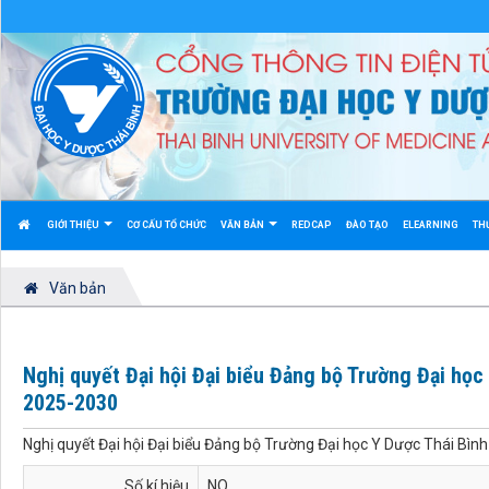
GIỚI THIỆU
CƠ CẤU TỔ CHỨC
VĂN BẢN
REDCAP
ĐÀO TẠO
ELEARNING
TH
Văn bản
Nghị quyết Đại hội Đại biểu Đảng bộ Trường Đại học
2025-2030
Nghị quyết Đại hội Đại biểu Đảng bộ Trường Đại học Y Dược Thái Bìn
Số kí hiệu
NQ