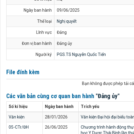
Ngày ban hành
09/06/2025
Thể loại
Nghị quyết
Lĩnh vực
Đảng
Đơn vị ban hành
Đảng ủy
Người ký
PGS.TS Nguyễn Quốc Tiến
File đính kèm
Bạn không được phép tải các
Các văn bản cùng cơ quan ban hành
"Đảng ủy"
Số kí hiệu
Ngày ban hành
Trích yếu
Văn kiện
28/01/2026
Văn kiện Đại hội đại biểu toà
05-CTr/ĐH
26/06/2025
Chương trình hành động thực
học Y Dược Thái Bình lần th