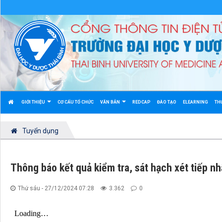
GIỚI THIỆU
CƠ CẤU TỔ CHỨC
VĂN BẢN
REDCAP
ĐÀO TẠO
ELEARNING
TH
Tuyển dụng
Thông báo kết quả kiểm tra, sát hạch xét tiếp 
Thứ sáu - 27/12/2024 07:28
3.362
0