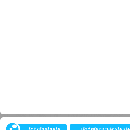
LẤY Ý KIẾN VĂN BẢN
LẤY Ý KIẾN DỰ THẢO VĂN BẢ