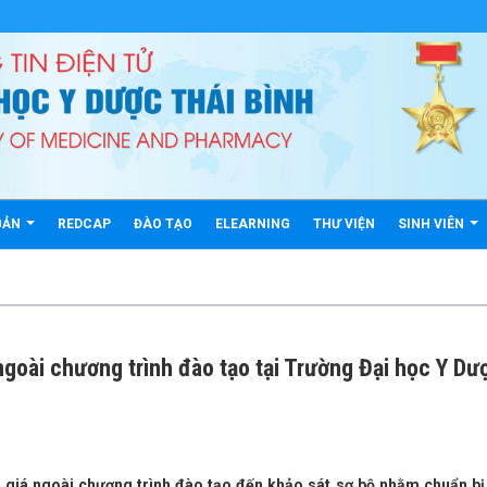
BẢN
REDCAP
ĐÀO TẠO
ELEARNING
THƯ VIỆN
SINH VIÊN
ngoài chương trình đào tạo tại Trường Đại học Y Dư
 giá ngoài chương trình đào tạo đến khảo sát sơ bộ nhằm chuẩn bị