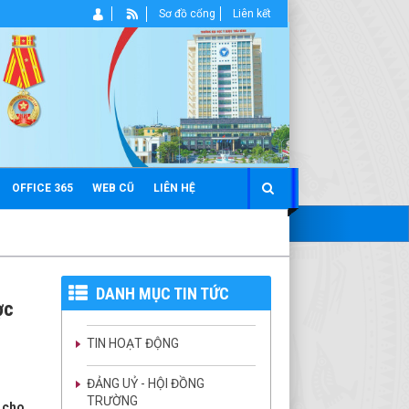
Sơ đồ cổng
Liên kết
OFFICE 365
WEB CŨ
LIÊN HỆ
DANH MỤC TIN TỨC
ợc
TIN HOẠT ĐỘNG
ĐẢNG UỶ - HỘI ĐỒNG
TRƯỜNG
 cho