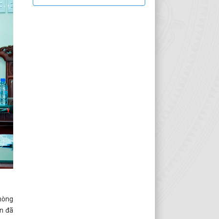
phòng
an đã