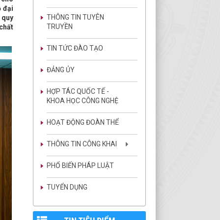
 đại
THÔNG TIN TUYÊN
g quy
TRUYỀN
chất
TIN TỨC ĐÀO TẠO
ĐẢNG ỦY
HỢP TÁC QUỐC TẾ -
KHOA HỌC CÔNG NGHỆ
HOẠT ĐỘNG ĐOÀN THỂ
THÔNG TIN CÔNG KHAI
PHỔ BIẾN PHÁP LUẬT
TUYỂN DỤNG