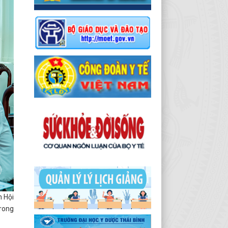
h Hội
trong