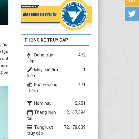
THỐNG KÊ TRUY CẬP
, nội
o tạo
Đang truy
472
o sát
cập
 nhóm
Máy chủ tìm
1
tế và
kiếm
Khách viếng
471
thăm
Hôm nay
5,251
Tháng hiện
2,167,394
tại
Tổng lượt
72,178,839
truy cập