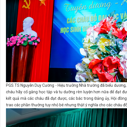
PGS.TS Nguyễn Duy Cường - Hiệu trưởng Nhà trường đã biểu dương, 
cháu hãy cố gắng học tập và tu dưỡng rèn luyện hơn nữa để đạt đư
kết quả mà các cháu đã đạt được, các bác trong Đảng ủy, Hội đồn
trao các phần thưởng tuy nhỏ bé nhưng thật ý nghĩa cho các cháu đỗ 