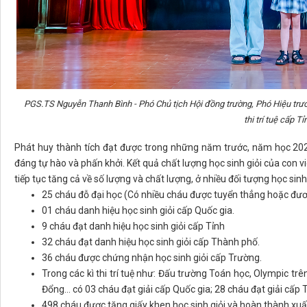
PGS.TS Nguyễn Thanh Bình - Phó Chủ tịch Hội đồng trường, Phó Hiệu trưở
thi trí tuệ cấp Tỉ
Phát huy thành tích đạt được trong những năm trước, năm học 202
đáng tự hào và phấn khởi. Kết quả chất lượng học sinh giỏi của con 
tiếp tục tăng cả về số lượng và chất lượng, ở nhiều đối tượng học sin
25 cháu đỗ đại học (Có nhiều cháu được tuyển thẳng hoặc đươ
01 cháu danh hiệu học sinh giỏi cấp Quốc gia.
9 cháu đạt danh hiệu học sinh giỏi cấp Tỉnh
32 cháu đạt danh hiệu học sinh giỏi cấp Thành phố.
36 cháu được chứng nhận học sinh giỏi cấp Trường.
Trong các kì thi trí tuệ như: Đấu trường Toán học, Olympic trê
Đổng… có 03 cháu đạt giải cấp Quốc gia; 28 cháu đạt giải cấp 
498 cháu được tặng giấy khen học sinh giỏi và hoàn thành xuất