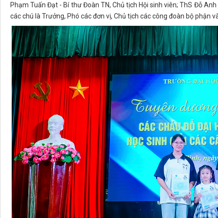
Phạm Tuấn Đạt - Bí thư Đoàn TN, Chủ tịch Hội sinh viên; ThS Đỗ Anh V
các chú là Trưởng, Phó các đơn vị, Chủ tịch các công đoàn bộ phận v