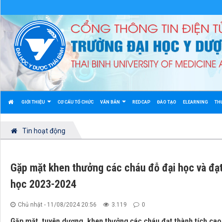
GIỚI THIỆU
CƠ CẤU TỔ CHỨC
VĂN BẢN
REDCAP
ĐÀO TẠO
ELEARNING
TH
Tin hoạt động
Gặp mặt khen thưởng các cháu đỗ đại học và đạt
học 2023-2024
Chủ nhật - 11/08/2024 20:56
3.119
0
Gặp mặt, tuyên dương, khen thưởng các cháu đạt thành tích cao,