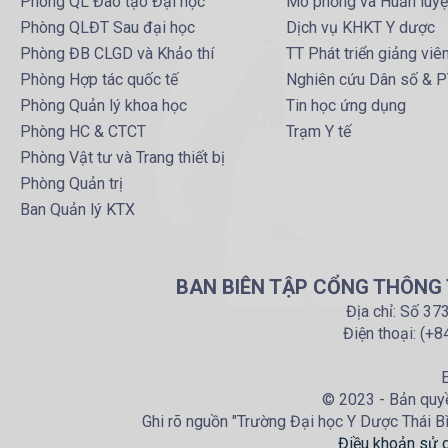
Phòng QL Đào tạo Đại học
Mô phỏng và Huấn luy
Phòng QLĐT Sau đại học
Dịch vụ KHKT Y dược
Phòng ĐB CLGD và Khảo thí
TT Phát triển giảng viê
Phòng Hợp tác quốc tế
Nghiên cứu Dân số & 
Phòng Quản lý khoa học
Tin học ứng dụng
Phòng HC & CTCT
Trạm Y tế
Phòng Vật tư và Trang thiết bị
Phòng Quản trị
Ban Quản lý KTX
BAN BIÊN TẬP CỔNG THÔNG T
Địa chỉ: Số 37
Điện thoại: (+
E
© 2023 - Bản quyề
Ghi rõ nguồn "Trường Đại học Y Dược Thái Bìn
Điều khoản sử 