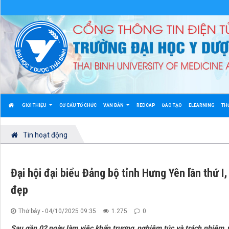
GIỚI THIỆU
CƠ CẤU TỔ CHỨC
VĂN BẢN
REDCAP
ĐÀO TẠO
ELEARNING
TH
Tin hoạt động
Đại hội đại biểu Đảng bộ tỉnh Hưng Yên lần thứ I
đẹp
Thứ bảy - 04/10/2025 09:35
1.275
0
Sau gần 02 ngày làm việc khẩn trương, nghiêm túc và trách nhiệm,