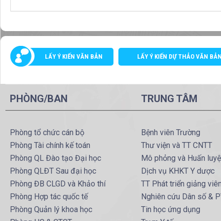
LẤY Ý KIẾN VĂN BẢN
LẤY Ý KIẾN DỰ THẢO VĂN BẢ
PHÒNG/BAN
TRUNG TÂM
Phòng tổ chức cán bộ
Bệnh viên Trường
Phòng Tài chính kế toán
Thư viện và TT CNTT
Phòng QL Đào tạo Đại học
Mô phỏng và Huấn luy
Phòng QLĐT Sau đại học
Dịch vụ KHKT Y dược
Phòng ĐB CLGD và Khảo thí
TT Phát triển giảng viê
Phòng Hợp tác quốc tế
Nghiên cứu Dân số & 
Phòng Quản lý khoa học
Tin học ứng dụng