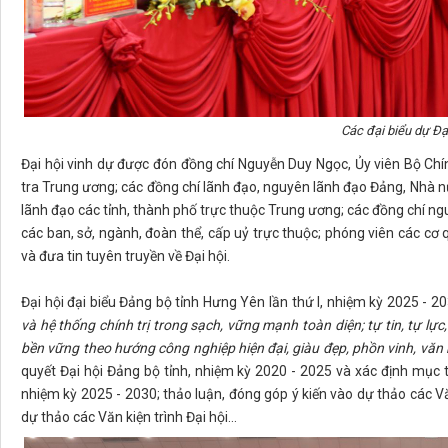
Các đại biểu dự Đạ
Đại hội vinh dự được đón đồng chí Nguyễn Duy Ngọc, Ủy viên Bộ Chí
tra Trung ương; các đồng chí lãnh đạo, nguyên lãnh đạo Đảng, Nhà n
lãnh đạo các tỉnh, thành phố trực thuộc Trung ương; các đồng chí ng
các ban, sở, ngành, đoàn thể, cấp uỷ trực thuộc; phóng viên các c
và đưa tin tuyên truyền về Đại hội.
Đại hội đại biểu Đảng bộ tỉnh Hưng Yên lần thứ I, nhiệm kỳ 2025 - 2
và hệ thống chính trị trong sạch, vững mạnh toàn diện; tự tin, tự lự
bền vững theo hướng công nghiệp hiện đại, giàu đẹp, phồn vinh, văn
quyết Đại hội Đảng bộ tỉnh, nhiệm kỳ 2020 - 2025 và xác định mục t
nhiệm kỳ 2025 - 2030; thảo luận, đóng góp ý kiến vào dự thảo các Vă
dự thảo các Văn kiện trình Đại hội…