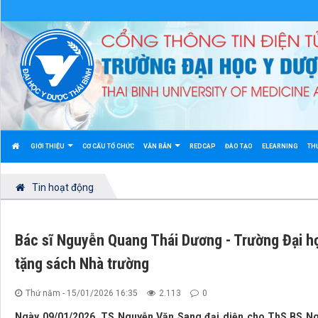
GIỚI THIỆU
CƠ CẤU TỔ CHỨC
VĂN BẢN
REDCAP
ĐÀO TẠO
ELEARNING
TH
Tin hoạt động
Bác sĩ Nguyễn Quang Thái Dương - Trường Đại h
tặng sách Nhà trường
Thứ năm - 15/01/2026 16:35
2.113
0
Ngày 09/01/2026, TS Nguyễn Văn Sang đại diện cho ThS.BS N