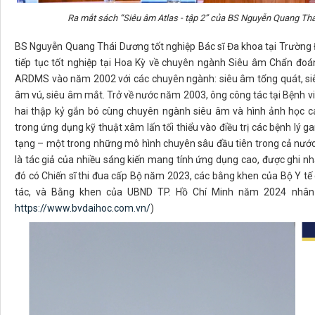
Ra mắt sách “Siêu âm Atlas - tập 2” của BS Nguyễn Quang Th
BS Nguyễn Quang Thái Dương tốt nghiệp Bác sĩ Đa khoa tại Trường 
tiếp tục tốt nghiệp tại Hoa Kỳ về chuyên ngành Siêu âm Chẩn đoá
ARDMS vào năm 2002 với các chuyên ngành: siêu âm tổng quát, siê
âm vú, siêu âm mắt. Trở về nước năm 2003, ông công tác tại Bệnh vi
hai thập kỷ gắn bó cùng chuyên ngành siêu âm và hình ảnh học ca
trong ứng dụng kỹ thuật xâm lấn tối thiểu vào điều trị các bệnh lý
tạng – một trong những mô hình chuyên sâu đầu tiên trong cả nướ
là tác giả của nhiều sáng kiến mang tính ứng dụng cao, được ghi n
đó có Chiến sĩ thi đua cấp Bộ năm 2023, các bằng khen của Bộ Y tế
tác, và Bằng khen của UBND TP. Hồ Chí Minh năm 2024 nhân 
https://www.bvdaihoc.com.vn/
)