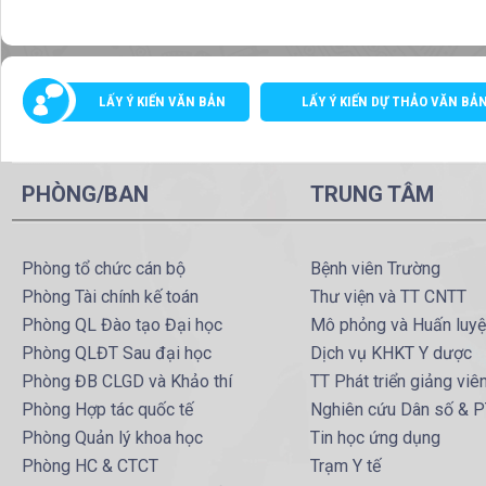
LẤY Ý KIẾN VĂN BẢN
LẤY Ý KIẾN DỰ THẢO VĂN BẢ
PHÒNG/BAN
TRUNG TÂM
Phòng tổ chức cán bộ
Bệnh viên Trường
Phòng Tài chính kế toán
Thư viện và TT CNTT
Phòng QL Đào tạo Đại học
Mô phỏng và Huấn luy
Phòng QLĐT Sau đại học
Dịch vụ KHKT Y dược
Phòng ĐB CLGD và Khảo thí
TT Phát triển giảng viê
Phòng Hợp tác quốc tế
Nghiên cứu Dân số & 
Phòng Quản lý khoa học
Tin học ứng dụng
Phòng HC & CTCT
Trạm Y tế