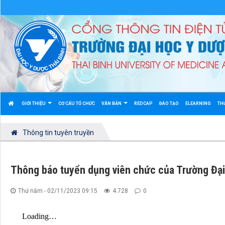
GIỚI THIỆU
CƠ CẤU TỔ CHỨC
VĂN BẢN
REDCAP
ĐÀO TẠO
ELEARNING
TH
Thông tin tuyên truyền
Thông báo tuyển dụng viên chức của Trường Đại
Thứ năm - 02/11/2023 09:15
4.728
0