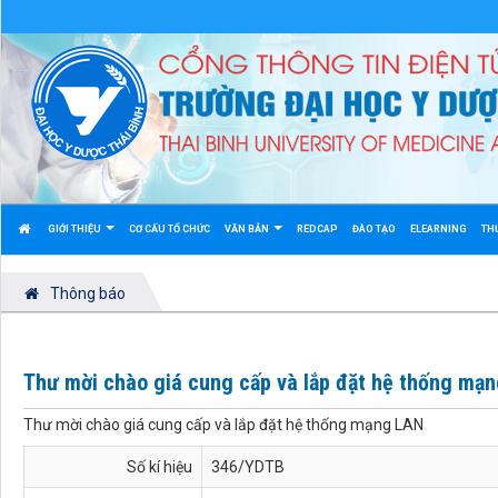
GIỚI THIỆU
CƠ CẤU TỔ CHỨC
VĂN BẢN
REDCAP
ĐÀO TẠO
ELEARNING
TH
Thông báo
Thư mời chào giá cung cấp và lắp đặt hệ thống mạ
Thư mời chào giá cung cấp và lắp đặt hệ thống mạng LAN
Số kí hiệu
346/YDTB