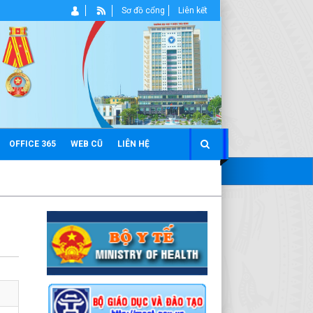
Sơ đồ cổng
Liên kết
OFFICE 365
WEB CŨ
LIÊN HỆ