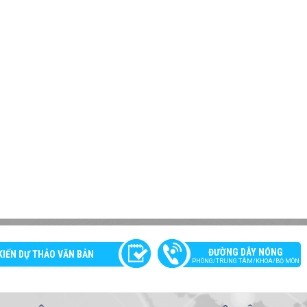
ĐƯỜNG DÂY NÓNG
KIẾN DỰ THẢO VĂN BẢN
PHÒNG/TRUNG TÂM/KHOA/BỘ MÔN