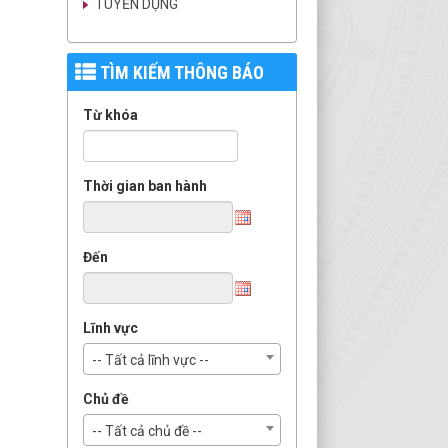
TUYỂN DỤNG
TÌM KIẾM THÔNG BÁO
Từ khóa
Thời gian ban hành
Đến
Lĩnh vực
-- Tất cả lĩnh vực --
Chủ đề
-- Tất cả chủ đề --