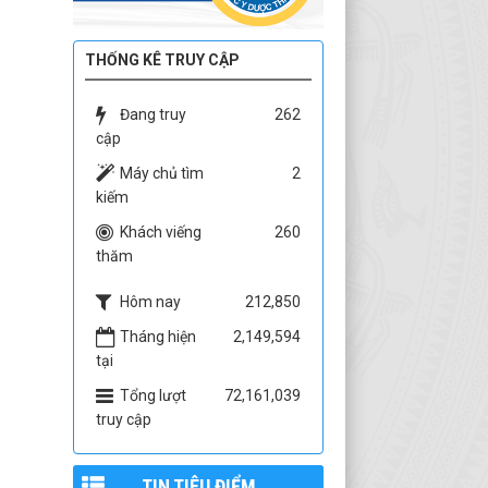
THỐNG KÊ TRUY CẬP
Đang truy
262
cập
Máy chủ tìm
2
kiếm
Khách viếng
260
thăm
Hôm nay
212,850
Tháng hiện
2,149,594
tại
Tổng lượt
72,161,039
truy cập
TIN TIÊU ĐIỂM