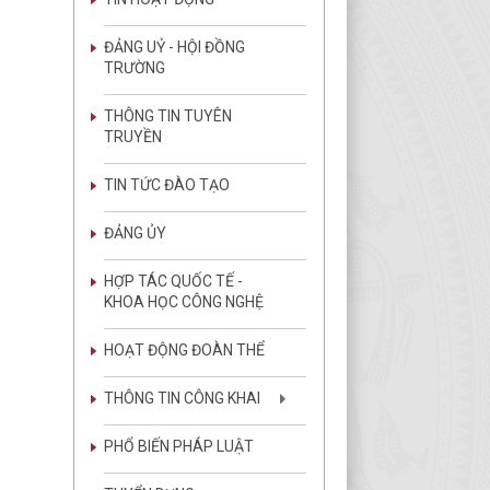
ĐẢNG UỶ - HỘI ĐỒNG
TRƯỜNG
THÔNG TIN TUYÊN
TRUYỀN
TIN TỨC ĐÀO TẠO
ĐẢNG ỦY
HỢP TÁC QUỐC TẾ -
KHOA HỌC CÔNG NGHỆ
HOẠT ĐỘNG ĐOÀN THỂ
THÔNG TIN CÔNG KHAI
PHỔ BIẾN PHÁP LUẬT