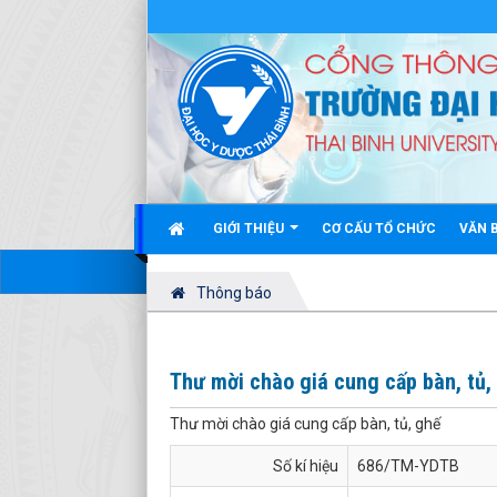
GIỚI THIỆU
CƠ CẤU TỔ CHỨC
VĂN 
Thông báo
Thư mời chào giá cung cấp bàn, tủ,
Thư mời chào giá cung cấp bàn, tủ, ghế
Số kí hiệu
686/TM-YDTB