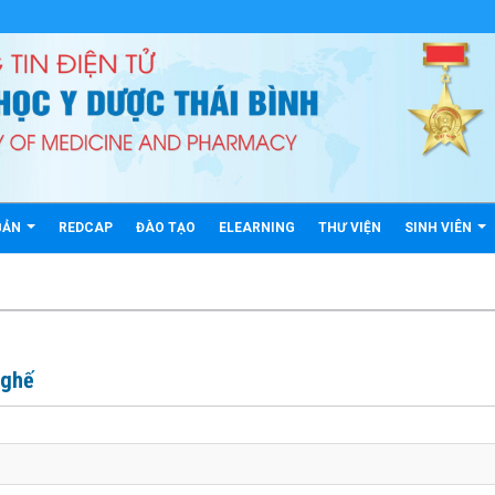
BẢN
REDCAP
ĐÀO TẠO
ELEARNING
THƯ VIỆN
SINH VIÊN
 ghế