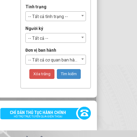
Tình trạng
-- Tất cả tình trạng --
Người ký
-- Tất cả --
Đơn vị ban hành
-- Tất cả cơ quan ban hành --
CHỈ DẪN THỦ TỤC HÀNH CHÍNH
HỖ TRỢ TRỰC TUYẾN QUA ĐIỆN THOẠI