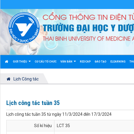
GIỚI THIỆU
CƠ CẤU TỔ CHỨC
VĂN BẢN
REDCAP
ĐÀO TẠO
ELEARNING
TH
Lịch Công tác
Lịch công tác tuần 35
Lịch công tác tuần 35 từ ngày 11/3/2024 đến 17/3/2024
Số kí hiệu
LCT 35