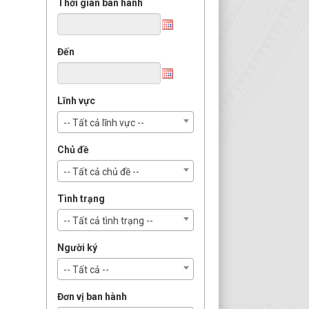
Thời gian ban hành
Đến
Lĩnh vực
-- Tất cả lĩnh vực --
Chủ đề
-- Tất cả chủ đề --
Tình trạng
-- Tất cả tình trạng --
Người ký
-- Tất cả --
Đơn vị ban hành