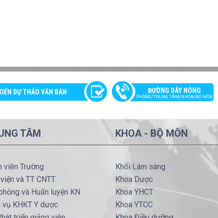
ĐƯỜNG DÂY NÓNG
KIẾN DỰ THẢO VĂN BẢN
PHÒNG/TRUNG TÂM/KHOA/BỘ MÔN
UNG TÂM
KHOA - BỘ MÔN
h viên Trường
Khối Lâm sàng
 viện và TT CNTT
Khoa Dược
phỏng và Huấn luyện KN
Khoa YHCT
h vụ KHKT Y dược
Khoa YTCC
hát triển giảng viên
Khoa Điều dưỡng