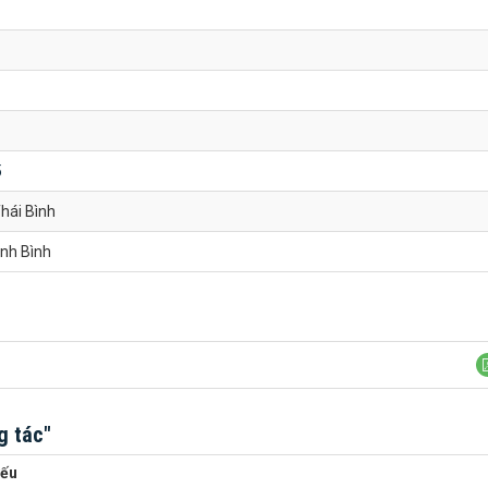
5
hái Bình
nh Bình
g tác"
yếu