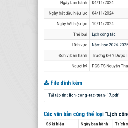
Ngày ban hành
04/11/2024
Ngày bắt đầu hiệu lực
04/11/2024
Ngày hết hiệu lực
10/11/2024
Thể loại
Lịch công tác
Lĩnh vực
Năm học 2024-202
Đơn vị ban hành
Trường ĐH Y Dược T
Người ký
PGS.TS Nguyễn Tha
File đính kèm
Tải tập tin :
lich-cong-tac-tuan-17.pdf
Các văn bản cùng thể loại
"Lịch côn
Số kí hiệu
Ngày ban hành
Trích 