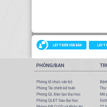
LẤY Ý KIẾN VĂN BẢN
LẤY Ý 
PHÒNG/BAN
TR
Phòng tổ chức cán bộ
Bện
Phòng Tài chính kế toán
Thư
Phòng QL Đào tạo Đại học
Mô 
Phòng QLĐT Sau đại học
Dịc
Phòng ĐB CLGD và Khảo thí
TT P