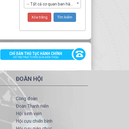
-- Tất cả cơ quan ban hành --
CHỈ DẪN THỦ TỤC HÀNH CHÍNH
HỖ TRỢ TRỰC TUYẾN QUA ĐIỆN THOẠI
ĐOÀN HỘI
Công đoàn
Đoàn Thanh niên
Hội sinh viên
Hội cựu chiến bình
Hội cựu giáo chức