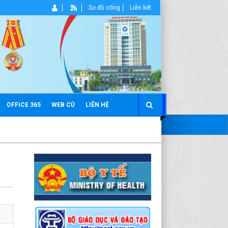
Sơ đồ cổng
Liên kết
OFFICE 365
WEB CŨ
LIÊN HỆ