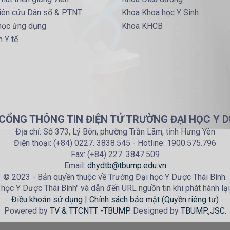
iên cứu Dân số & PTNT
Khoa Khoa học Y Sinh
 học ứng dụng
Khoa KHCB
 Y tế
 CỔNG THÔNG TIN ĐIỆN TỬ TRƯỜNG ĐẠI HỌC Y D
Địa chỉ: Số 373, Lý Bôn, phường Trần Lãm, tỉnh Hưng Yên
Điện thoại: (+84) 0227. 3838.545 - Hotline: 1900.575.796
Fax: (+84) 227. 3847.509
Email:
dhydtb@tbump.edu.vn
© 2023 - Bản quyền thuộc về Trường Đại học Y Dược Thái Bình.
học Y Dược Thái Bình" và dẫn đến URL nguồn tin khi phát hành lại
Điều khoản sử dụng
|
Chính sách bảo mật (Quyền riêng tư)
Powered by
TV & TTCNTT -TBUMP
. Designed by
TBUMP.,JSC
.