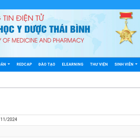
BẢN
REDCAP
ĐÀO TẠO
ELEARNING
THƯ VIỆN
SINH VIÊN
0/11/2024