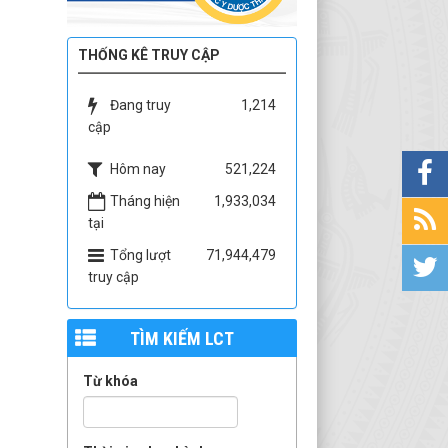
THỐNG KÊ TRUY CẬP
Đang truy
1,214
cập
Hôm nay
521,224
Tháng hiện
1,933,034
tại
Tổng lượt
71,944,479
truy cập
TÌM KIẾM LCT
Từ khóa