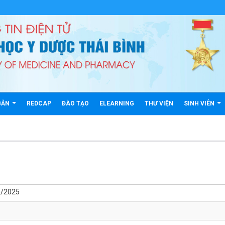
BẢN
REDCAP
ĐÀO TẠO
ELEARNING
THƯ VIỆN
SINH VIÊN
9/2025