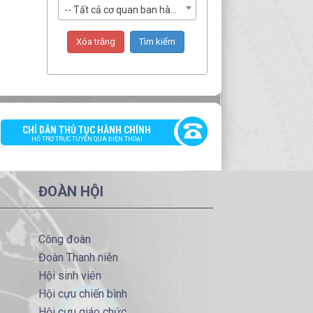
-- Tất cả cơ quan ban hành --
CHỈ DẪN THỦ TỤC HÀNH CHÍNH
HỖ TRỢ TRỰC TUYẾN QUA ĐIỆN THOẠI
ĐOÀN HỘI
Công đoàn
Đoàn Thanh niên
Hội sinh viên
Hội cựu chiến bình
Hội cựu giáo chức