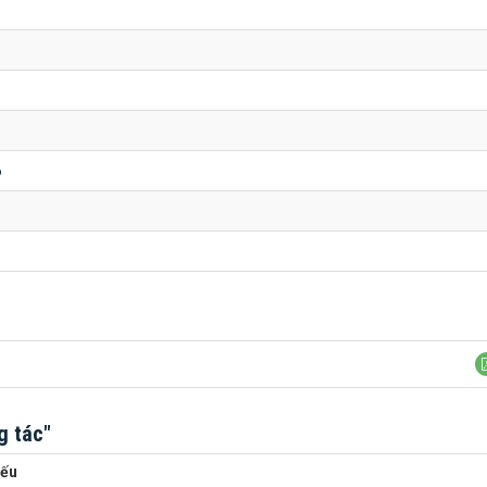
6
g tác"
yếu