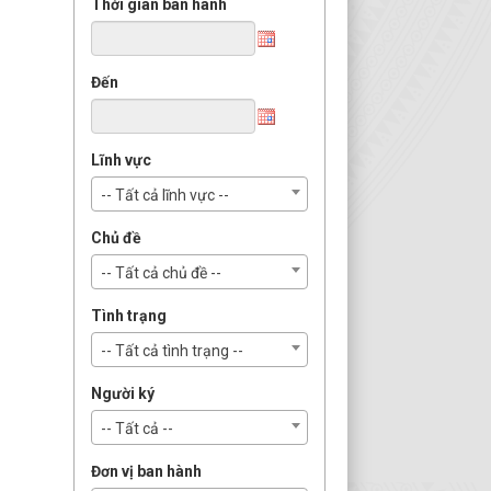
Thời gian ban hành
Đến
Lĩnh vực
-- Tất cả lĩnh vực --
Chủ đề
-- Tất cả chủ đề --
Tình trạng
-- Tất cả tình trạng --
Người ký
-- Tất cả --
Đơn vị ban hành