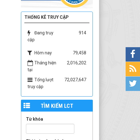
THỐNG KÊ TRUY CẬP
Đang truy
914
cập
Hôm nay
79,458
Tháng hiện
2,016,202
tại
Tổng lượt
72,027,647
truy cập
TÌM KIẾM LCT
Từ khóa