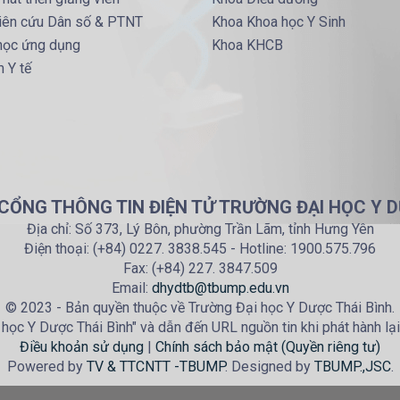
iên cứu Dân số & PTNT
Khoa Khoa học Y Sinh
 học ứng dụng
Khoa KHCB
 Y tế
 CỔNG THÔNG TIN ĐIỆN TỬ TRƯỜNG ĐẠI HỌC Y D
Địa chỉ: Số 373, Lý Bôn, phường Trần Lãm, tỉnh Hưng Yên
Điện thoại: (+84) 0227. 3838.545 - Hotline: 1900.575.796
Fax: (+84) 227. 3847.509
Email:
dhydtb@tbump.edu.vn
© 2023 - Bản quyền thuộc về Trường Đại học Y Dược Thái Bình.
học Y Dược Thái Bình" và dẫn đến URL nguồn tin khi phát hành lại
Điều khoản sử dụng
|
Chính sách bảo mật (Quyền riêng tư)
Powered by
TV & TTCNTT -TBUMP
. Designed by
TBUMP.,JSC
.