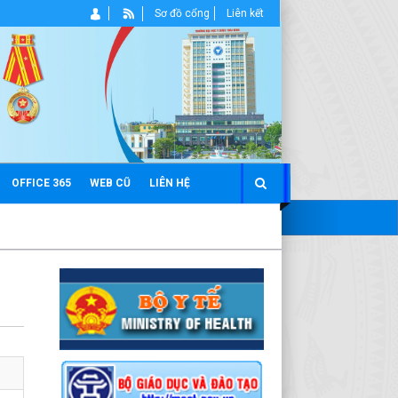
Sơ đồ cổng
Liên kết
OFFICE 365
WEB CŨ
LIÊN HỆ