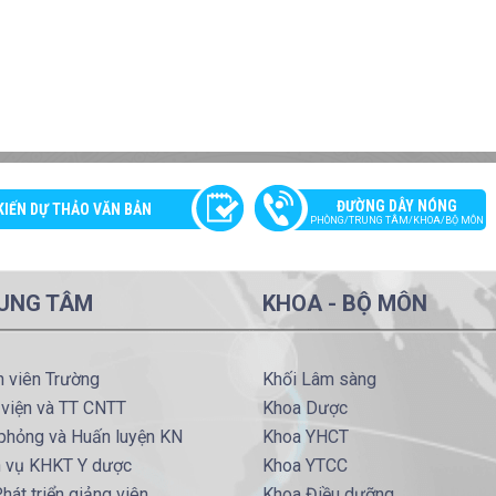
ĐƯỜNG DÂY NÓNG
KIẾN DỰ THẢO VĂN BẢN
PHÒNG/TRUNG TÂM/KHOA/BỘ MÔN
UNG TÂM
KHOA - BỘ MÔN
h viên Trường
Khối Lâm sàng
 viện và TT CNTT
Khoa Dược
phỏng và Huấn luyện KN
Khoa YHCT
h vụ KHKT Y dược
Khoa YTCC
hát triển giảng viên
Khoa Điều dưỡng