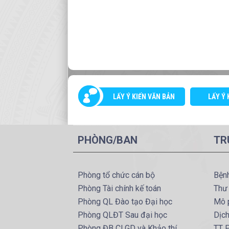
LẤY Ý KIẾN VĂN BẢN
LẤY Ý 
PHÒNG/BAN
TR
Phòng tổ chức cán bộ
Bện
Phòng Tài chính kế toán
Thư
Phòng QL Đào tạo Đại học
Mô 
Phòng QLĐT Sau đại học
Dịc
Phòng ĐB CLGD và Khảo thí
TT P