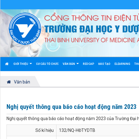
GIỚI THIỆU
CƠ CẤU TỔ CHỨC
VĂN BẢN
REDCAP
ĐÀO TẠO
ELEARNING
TH
Văn bản
Nghị quyết thông qua báo cáo hoạt động năm 2023
Nghị quyết thông qua báo cáo hoạt động năm 2023 của Trường Đại 
Số kí hiệu
132/NQ-HĐTYDTB