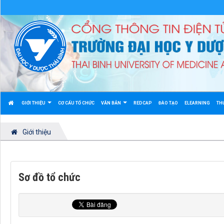
GIỚI THIỆU
CƠ CẤU TỔ CHỨC
VĂN BẢN
REDCAP
ĐÀO TẠO
ELEARNING
TH
Giới thiệu
Sơ đồ tổ chức