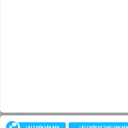
LẤY Ý KIẾN VĂN BẢN
LẤY Ý KIẾN DỰ THẢO VĂN BẢ