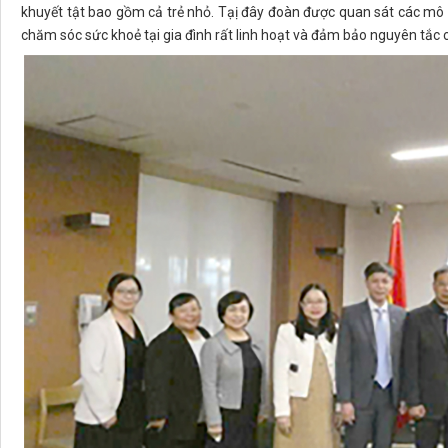
khuyết tật bao gồm cả trẻ nhỏ. Tạị đây đoàn được quan sát các mô
chăm sóc sức khoẻ tại gia đình rất linh hoạt và đảm bảo nguyên tắc c