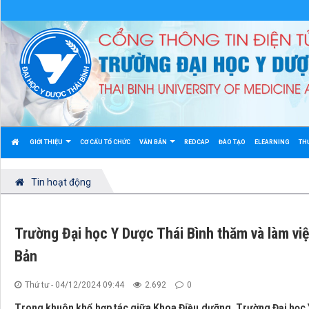
GIỚI THIỆU
CƠ CẤU TỔ CHỨC
VĂN BẢN
REDCAP
ĐÀO TẠO
ELEARNING
TH
Tin hoạt động
Trường Đại học Y Dược Thái Bình thăm và làm vi
Bản
Thứ tư - 04/12/2024 09:44
2.692
0
Trong khuôn khổ hợp tác giữa Khoa Điều dưỡng, Trường Đại học 