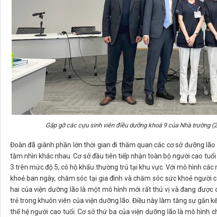
Gặp gỡ các cựu sinh viên điều dưỡng khoá 9 của Nhà trường (2
Đoàn đã giành phần lớn thời gian đi thăm quan các cơ sở dưỡng lã
tầm nhìn khác nhau. Cơ sở đầu tiên tiếp nhận toàn bộ người cao tuổi
3 trên mức độ 5, có hộ khẩu thường trú tại khu vực. Với mô hình c
khoẻ ban ngày, chăm sóc tại gia đình và chăm sóc sức khoẻ người cao
hai của viện dưỡng lão là một mô hình mới rất thú vị và đang được 
trẻ trong khuôn viên của viện dưỡng lão. Điều này làm tăng sự gắn kế
thế hệ người cao tuổi. Cơ sở thứ ba của viện dưỡng lão là mô hình 