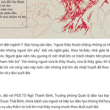
 tâm đến ngành Y. Bác từng căn dặn, “người thầy thuốc chẳng những có 
ần những người ốm yếu”. Đối với nghề giáo, theo lời Bác, nhà giáo l
ớc. Người giáo viên nêu gương rõ nét nhất khi có trách nhiệm tiên pho
am tiến bộ”. Với những người vừa là thầy thuốc, vừa là thầy giáo, thì 
gắn bó với công việc này luôn cần những trái tim đủ nhiệt huyết để theo
ôn và y đức suốt đời.
m, đối với PGS.TS Ngô Thanh Bình, Trưởng phòng Quản lý đào tạo Đại 
Dược Thái Bình, chữa bệnh cứu người và tiếp tục đào tạo những thế hệ 
iệm vụ sâu thẳm từ trái tim mà thầy mong muốn theo đuổi suốt đời.