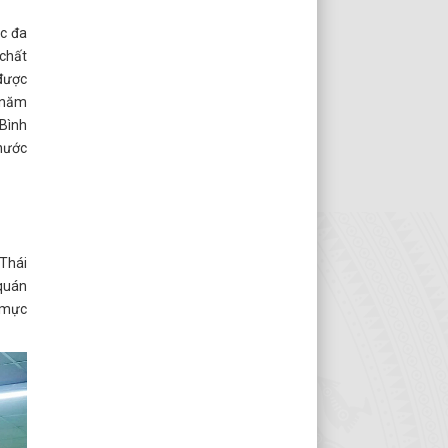
ọc đa
 chất
 được
ừ năm
 Bình
nước
 Thái
 quán
n mực