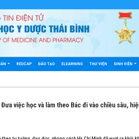
BẢN
REDCAP
ĐÀO TẠO
ELEARNING
THƯ VIỆN
SINH VIÊN
 Đưa việc học và làm theo Bác đi vào chiều sâu, hi
àm theo tư tưởng, đạo đức, phong cách Hồ Chí Minh đã vượt ra khỏi k