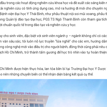
 đầu trong các hoạt động nghiên cứu khoa học và đề xuất các sáng kiến
tài nghiên cứu có tính ứng dụng cao, mở ra hướng đi mới cho chuyên 
Bệnh viện Đại học Y Thái Bình, như phẫu thuật nội soi mũi xoang, phẫu 
òng Quản lý đào tạo Đại học, PGS.TS Ngô Thanh Bình còn tham gia tíc
i chuẩn quốc tế trong đào tạo và nghiên cứu y học.
 cho sinh viên, đặc biệt với sinh viên ngành y – ngành không chỉ có các
 văn sâu sắc, tôi luôn nỗ lực truyền “lửa nghề” cho các em, hướng dẫ
ụng công nghệ mới vào điều trị cho người bệnh; đồng thời cũng phải nêu 
tịch Hồ Chí Minh, trở thành tấm gương để học trò nhìn vào tự hoàn thiệ
Chí Minh được hiện thực hóa, lan tỏa bền bỉ tại Trường Đại học Y Dược
tạo nên những chuyển biến có thể nhận diện bằng kết quả cụ thể.