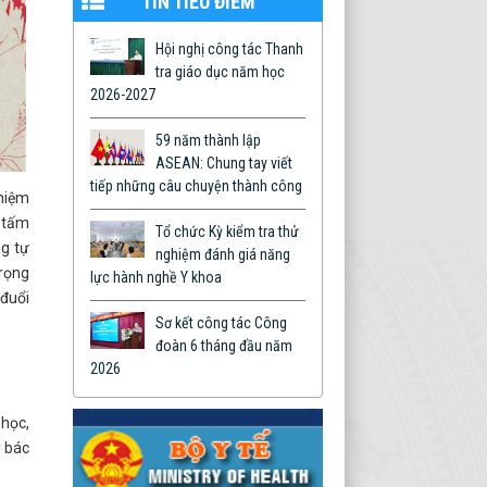
TIN TIÊU ĐIỂM
Hội nghị công tác Thanh
tra giáo dục năm học
2026-2027
59 năm thành lập
ASEAN: Chung tay viết
tiếp những câu chuyện thành công
nhiệm
à tấm
Tổ chức Kỳ kiểm tra thử
ng tự
nghiệm đánh giá năng
trọng
lực hành nghề Y khoa
 đuổi
Sơ kết công tác Công
đoàn 6 tháng đầu năm
2026
học,
y bác