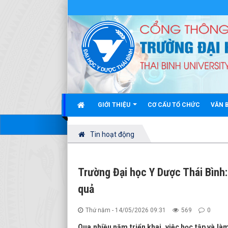
GIỚI THIỆU
CƠ CẤU TỔ CHỨC
VĂN 
Tin hoạt động
Trường Đại học Y Dược Thái Bình:
quả
Thứ năm - 14/05/2026 09:31
569
0
Qua nhiều năm triển khai, việc học tập và l