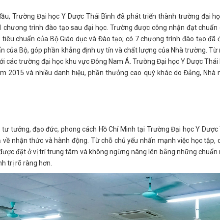
ầu, Trường Đại học Y Dược Thái Bình đã phát triển thành trường đại h
21 chương trình đào tạo sau đại học. Trường được công nhận đạt chuẩn
o tiêu chuẩn của Bộ Giáo dục và Đào tạo; có 7 chương trình đào tạo đã
ẩn của Bộ, góp phần khẳng định uy tín và chất lượng của Nhà trường. T
lưới các trường đại học khu vực Đông Nam Á. Trường Đại học Y Dược Thái
ăm 2015 và nhiều danh hiệu, phần thưởng cao quý khác do Đảng, Nhà 
heo tư tưởng, đạo đức, phong cách Hồ Chí Minh tại Trường Đại học Y Dược
cả về nhận thức và hành động. Từ chỗ chủ yếu nhấn mạnh việc học tập,
o” được đặt ở vị trí trung tâm và không ngừng nâng lên bằng những chuẩ
h trị rõ ràng hơn.