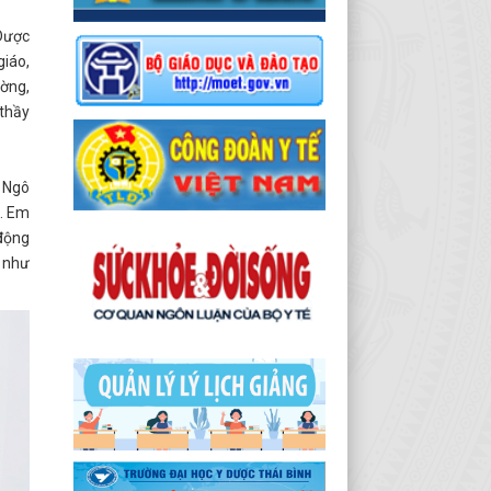
 Dược
giáo,
ường,
 thầy
y Ngô
g. Em
 động
n như