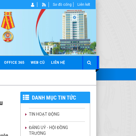
Sơ đồ cổng
Liên kết
OFFICE 365
WEB CŨ
LIÊN HỆ
DANH MỤC TIN TỨC
ệu
TIN HOẠT ĐỘNG
ĐẢNG UỶ - HỘI ĐỒNG
TRƯỜNG
huôn