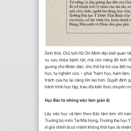
Sinh thời, Chủ tịch Hồ Chí Minh đặc biệt quan
vụ cứu chữa bệnh tật, mà còn nâng đỡ tinh th
gương cho Nhân dân, cho thế hệ trẻ của đất nư
học, tự nghiên cứu – phải “ham học, ham làm, h
trách của họ lại càng lớn lao hơn. Quyết định 
hành trình học tập, trau dồi kiến thức chuyên m
Học Bác từ những việc làm giản dị
Lấy việc học và làm theo Bác làm kim chỉ na
Trưởng bộ môn Tai Mũi Họng, Trường Đại học Y 
sĩ giỏi chính là sứ mệnh không thời hạn, là nh