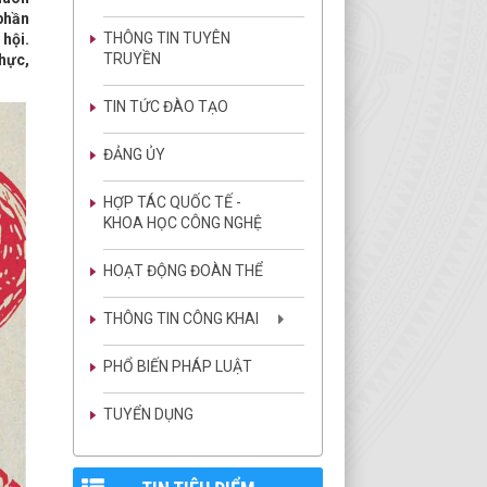
phần
THÔNG TIN TUYÊN
 hội.
TRUYỀN
thực,
TIN TỨC ĐÀO TẠO
ĐẢNG ỦY
HỢP TÁC QUỐC TẾ -
KHOA HỌC CÔNG NGHỆ
HOẠT ĐỘNG ĐOÀN THỂ
THÔNG TIN CÔNG KHAI
PHỔ BIẾN PHÁP LUẬT
TUYỂN DỤNG