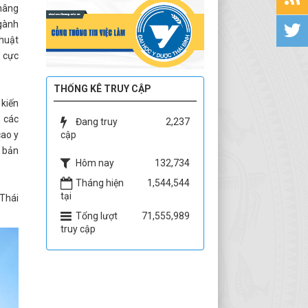
 nâng
ngành
thuật
h cực
THỐNG KÊ TRUY CẬP
 kiến
n các
Đang truy
2,237
cập
cao y
n bản
Hôm nay
132,734
Tháng hiện
1,544,544
tại
 Thái
Tổng lượt
71,555,989
truy cập