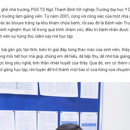
ên ghế nhà trường, PGS.TS Ngô Thanh Bình tốt nghiệp Trường Đại học Y
lại trường làm giảng viên. Từ năm 2001, cùng với công việc của một nhà 
c áo blouse trắng tại khu khám chữa bệnh, rồi sau đó là Bệnh viện Tr
inh nghiệm thực tế trong quá trình chăm sóc, điều trị bệnh nhân được
nh viên sự hứng thú, niềm say mê học tập.
bài gần gũi, tận tình, kiên trì giải đáp từng thắc mắc của sinh viên, thầ
g mỗi tiết học mà giúp chúng em dễ hiểu, dễ tiếp thu, dễ nhớ bài giản
ợc lòng yêu nghề, tinh thần nhiệt huyết của thầy. Qua đó, em có thêm
cố gắng học tập, rèn luyện để trở thành một bác sĩ vừa hồng vừa chuyê