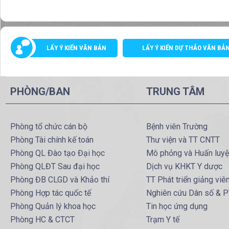
LẤY Ý KIẾN VĂN BẢN
LẤY Ý KIẾN DỰ THẢO VĂN BẢ
PHÒNG/BAN
TRUNG TÂM
Phòng tổ chức cán bộ
Bệnh viên Trường
Phòng Tài chính kế toán
Thư viện và TT CNTT
Phòng QL Đào tạo Đại học
Mô phỏng và Huấn luy
Phòng QLĐT Sau đại học
Dịch vụ KHKT Y dược
Phòng ĐB CLGD và Khảo thí
TT Phát triển giảng viê
Phòng Hợp tác quốc tế
Nghiên cứu Dân số & 
Phòng Quản lý khoa học
Tin học ứng dụng
Phòng HC & CTCT
Trạm Y tế