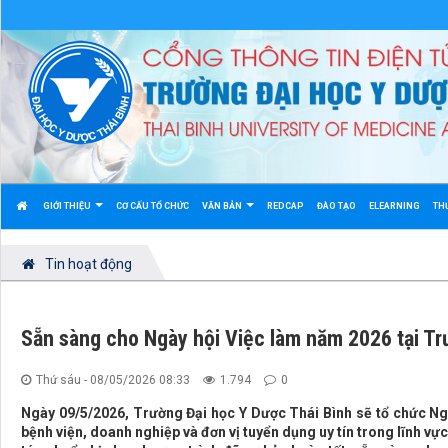
GIỚI THIỆU
CƠ CẤU TỔ CHỨC
VĂN BẢN
REDCAP
ĐÀO TẠO
ELEARNING
TH
Tin hoạt động
Sẵn sàng cho Ngày hội Việc làm năm 2026 tại Tr
Thứ sáu - 08/05/2026 08:33
1.794
0
Ngày 09/5/2026, Trường Đại học Y Dược Thái Bình sẽ tổ chức Ng
bệnh viện, doanh nghiệp và đơn vị tuyển dụng uy tín trong lĩnh vự