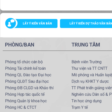
LẤY Ý KIẾN VĂN BẢN
LẤY Ý KIẾN DỰ THẢO VĂN BẢ
PHÒNG/BAN
TRUNG TÂM
Phòng tổ chức cán bộ
Bệnh viên Trường
Phòng Tài chính kế toán
Thư viện và TT CNTT
Phòng QL Đào tạo Đại học
Mô phỏng và Huấn luy
Phòng QLĐT Sau đại học
Dịch vụ KHKT Y dược
Phòng ĐB CLGD và Khảo thí
TT Phát triển giảng viê
Phòng Hợp tác quốc tế
Nghiên cứu Dân số & 
Phòng Quản lý khoa học
Tin học ứng dụng
Phòng HC & CTCT
Trạm Y tế