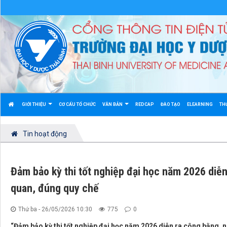
GIỚI THIỆU
CƠ CẤU TỔ CHỨC
VĂN BẢN
REDCAP
ĐÀO TẠO
ELEARNING
TH
Tin hoạt động
Đảm bảo kỳ thi tốt nghiệp đại học năm 2026 diễ
quan, đúng quy chế
Thứ ba - 26/05/2026 10:30
775
0
“Đảm bảo kỳ thi tốt nghiệp đại học năm 2026 diễn ra công bằng, 