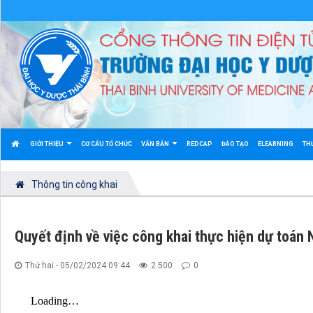
GIỚI THIỆU
CƠ CẤU TỔ CHỨC
VĂN BẢN
REDCAP
ĐÀO TẠO
ELEARNING
TH
Thông tin công khai
Quyết định về việc công khai thực hiện dự toán
Thứ hai - 05/02/2024 09:44
2.500
0