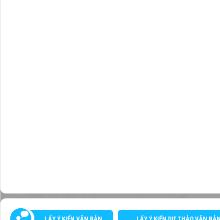
LẤY Ý KIẾN VĂN BẢN
LẤY Ý KIẾN DỰ THẢO VĂN BẢ