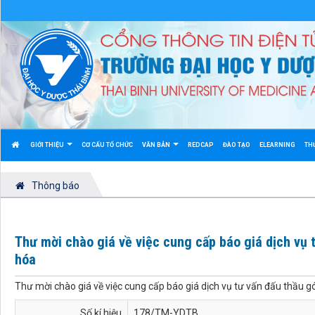
GIỚI THIỆU
CƠ CẤU TỔ CHỨC
VĂN BẢN
REDCAP
ĐÀO TẠO
ELEARNING
TH
Thông báo
Thư mời chào giá về việc cung cấp báo giá dịch vụ
hóa
Thư mời chào giá về việc cung cấp báo giá dịch vụ tư vấn đấu thầu
Số kí hiệu
178/TM-YDTB