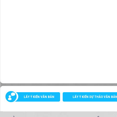
LẤY Ý KIẾN VĂN BẢN
LẤY Ý KIẾN DỰ THẢO VĂN BẢ