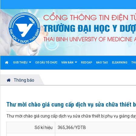
GIỚI THIỆU
CƠ CẤU TỔ CHỨC
VĂN BẢN
REDCAP
ĐÀO TẠO
ELEARNING
TH
Thông báo
Thư mời chào giá cung cấp dịch vụ sửa chữa thiết b
Thư mời chào giá cung cấp dịch vụ sửa chữa thiết bị phụ vụ giảng dạ
Số kí hiệu
365,366/YDTB