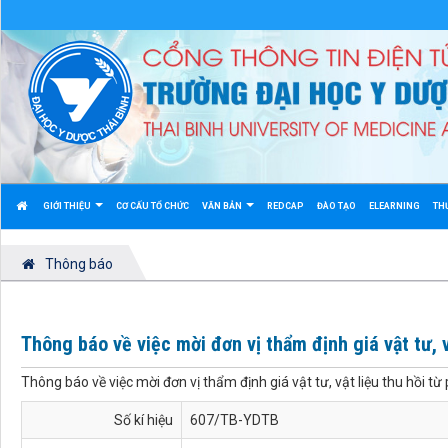
GIỚI THIỆU
CƠ CẤU TỔ CHỨC
VĂN BẢN
REDCAP
ĐÀO TẠO
ELEARNING
TH
Thông báo
Thông báo về việc mời đơn vị thẩm định giá vật tư, v
Thông báo về việc mời đơn vị thẩm định giá vật tư, vật liệu thu hồi từ
Số kí hiệu
607/TB-YDTB