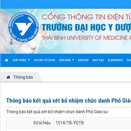
GIỚI THIỆU
CƠ CẤU TỔ CHỨC
VĂN BẢN
REDCAP
ĐÀO TẠO
ELEARNING
TH
Thông báo
Thông báo kết quả xét bổ nhiệm chức danh Phó Giá
Thông báo kết quả xét bổ nhiệm chức danh Phó Giáo sư
Số kí hiệu
1514/TB-YDTB