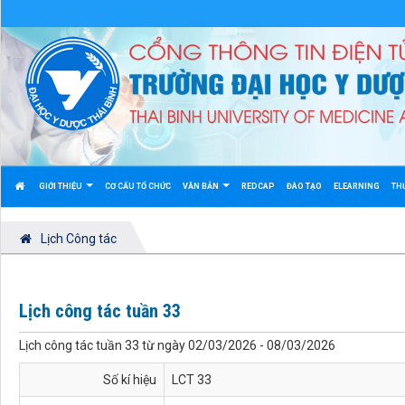
GIỚI THIỆU
CƠ CẤU TỔ CHỨC
VĂN BẢN
REDCAP
ĐÀO TẠO
ELEARNING
TH
Lịch Công tác
Lịch công tác tuần 33
Lịch công tác tuần 33 từ ngày 02/03/2026 - 08/03/2026
Số kí hiệu
LCT 33