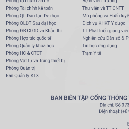
Phòng tổ chức cán bộ
Bệnh viên Trường
Phòng Tài chính kế toán
Thư viện và TT CNTT
Phòng QL Đào tạo Đại học
Mô phỏng và Huấn luy
Phòng QLĐT Sau đại học
Dịch vụ KHKT Y dược
Phòng ĐB CLGD và Khảo thí
TT Phát triển giảng viê
Phòng Hợp tác quốc tế
Nghiên cứu Dân số & 
Phòng Quản lý khoa học
Tin học ứng dụng
Phòng HC & CTCT
Trạm Y tế
Phòng Vật tư và Trang thiết bị
Phòng Quản trị
Ban Quản lý KTX
BAN BIÊN TẬP CỔNG THÔNG T
Địa chỉ: Số 37
Điện thoại: (+
E