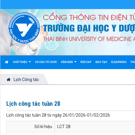
GIỚI THIỆU
CƠ CẤU TỔ CHỨC
VĂN BẢN
REDCAP
ĐÀO TẠO
ELEARNING
TH
Lịch Công tác
Lịch công tác tuần 28
Lịch công tác tuần 28 từ ngày 26/01/2026-01/02/2026
Số kí hiệu
LCT 28