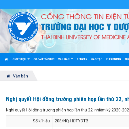
GIỚI THIỆU
CƠ CẤU TỔ CHỨC
VĂN BẢN
REDCAP
ĐÀO TẠO
ELEARNING
TH
Văn bản
Nghị quyết Hội đồng trường phiên họp lần thứ 22, 
Nghị quyết Hội đồng trường phiên họp lần thứ 22, nhiệm kỳ 2020-20
Số kí hiệu
208/NQ-HĐTYDTB